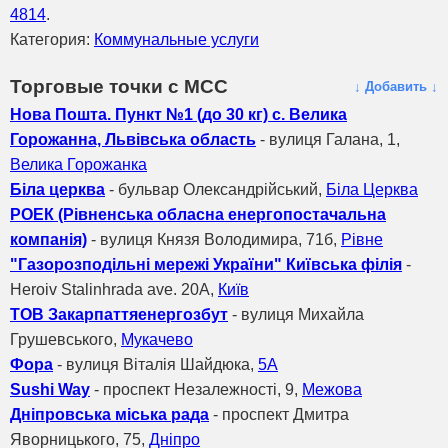
4814
.
Категория:
Коммунальные услуги
Торговые точки с МСС
↓ Добавить ↓
Нова Пошта. Пункт №1 (до 30 кг) с. Велика
Горожанна, Львівська область
- вулиця Галана, 1,
Велика Горожанка
Біла церква
- бульвар Олександрійський,
Біла Церква
РОЕК (Рівненська обласна енергопостачальна
компанія)
- вулиця Князя Володимира, 71б,
Рівне
"Газорозподільні мережі України" Київська філія
-
Heroiv Stalinhrada ave. 20А,
Київ
ТОВ Закарпаттяенергозбут
- вулиця Михайла
Грушевського,
Мукачево
Фора
- вулиця Віталія Шайдюка,
5А
Sushi Way
- проспект Незалежності, 9,
Межова
Дніпровська міська рада
- проспект Дмитра
Яворницького, 75,
Дніпро