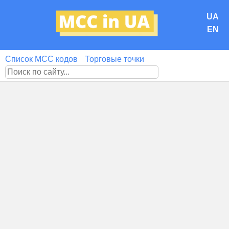
UA
EN
Список MCC кодов
Торговые точки