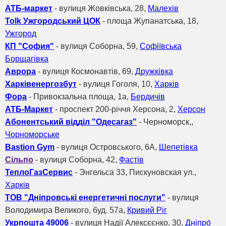
АТБ-маркет
- вулиця Жовківська, 28,
Малехів
Tolk Ужгородський ЦОК
- площа Жупанатська, 18,
Ужгород
КП "София"
- вулиця Соборна, 59,
Софіївська
Борщагівка
Аврора
- вулиця Космонавтів, 69,
Дружківка
Харківенергозбут
- вулиця Гоголя, 10,
Харків
Фора
- Привокзальна площа, 1а,
Бердичів
АТБ-Маркет
- проспект 200-річчя Херсона, 2,
Херсон
Абонентський відділ "Одесагаз"
- Черноморск,,
Чорноморське
Bastion Gym
- вулиця Островського, 6А,
Шепетівка
Сільпо
- вулиця Соборна, 42,
Фастів
ТеплоГазСервис
- Энгельса 33, Пискуновская ул.,
Харків
ТОВ "Дніпровські енергетичні послуги"
- вулиця
Володимира Великого, буд. 57а,
Кривий Ріг
Укрпошта 49006
- вулиця Надії Алексєєнко, 30,
Дніпро́