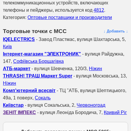
телекоммуникационных устройств, включающих
телефоны и пейджеры, используется код
4812
.
Категория:
Оптовые поставщики и производители
Торговые точки с МСС
↓ Добавить ↓
IQELECTRICS
- Завод Пластмас, вулиця Шахтарська, 5,
Київ
Інтернет-магазин "ЭЛЕКТРОНИК"
- вулиця Райдужна,
147,
Софіївська Борщагівка
АТБ-маркет
- вулиця Шевченка, 120/3,
Ніжин
THRASH! ТРАШ Маркет Super
- вулиця Московська, 13,
Ніжин
Комп'ютерний всесвіт
- ТЦ "АТБ, вулиця Шептицького,
49а, 1 поверх,
Сокаль
Київстар
- вулиця Сокальська, 2,
Червоноград
ЗЕНІТ ІМПЕКС
- вулиця Леоніда Бородича, 7,
Кривий Ріг