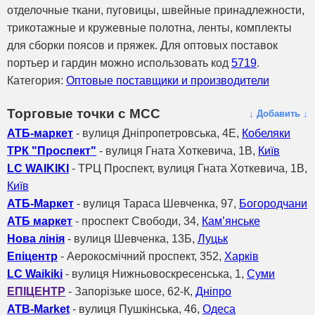
отделочные ткани, пуговицы, швейные принадлежности,
трикотажные и кружевные полотна, ленты, комплекты
для сборки поясов и пряжек. Для оптовых поставок
портьер и гардин можно использовать код
5719
.
Категория:
Оптовые поставщики и производители
Торговые точки с МСС
↓ Добавить ↓
АТБ-маркет
- вулиця Дніпропетровська, 4Е,
Кобеляки
ТРК "Проспект"
- вулиця Гната Хоткевича, 1В,
Київ
LC WAIKIKI
- ТРЦ Проспект, вулиця Гната Хоткевича, 1В,
Київ
АТБ-Маркет
- вулиця Тараса Шевченка, 97,
Богородчани
АТБ маркет
- проспект Свободи, 34,
Кам’янське
Нова лінія
- вулиця Шевченка, 13Б,
Луцьк
Епіцентр
- Аерокосмічний проспект, 352,
Харків
LC Waikiki
- вулиця Нижньовоскресенська, 1,
Суми
ЕПІЦЕНТР
- Запорізьке шосе, 62-К,
Дніпро
ATB-Market
- вулиця Пушкінська, 46,
Одеса