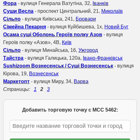
Фора
- вулиця Генерала Ватутіна, 32,
Іванків
Суши Весла
- проспект Центральний, 21,
Миколаїв
Сільпо
- вулиця Київська, 241,
Бровари
Сімейна Пекарня
- вулиця Куйбишева, 1х,
Новий Буг
Осама суші Оболонь Героїв полку Азов
- вулиця
Героїв полку «Азов», 4В,
Київ
Сільпо
- вулиця Минайська, 16,
Ужгород
Тайстра
- вулиця Галицька, 120а,
Івано-Франківськ
Sushizoom Вознесенськ / Суші Вознесенськ
- вулиця
Кірова, 19,
Вознесенськ
Маркетопт
- вулиця Миру, 34,
Варва
Страницы:
1
2
3
Добавить торговую точку с МСС 5462: