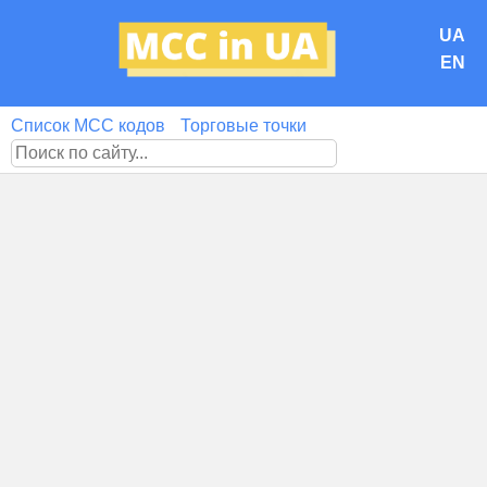
UA
EN
Список MCC кодов
Торговые точки