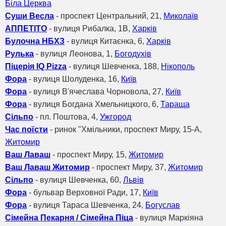
Біла Церква
Суши Весла
- проспект Центральний, 21,
Миколаїв
АППЕТІТО
- вулиця Рибалка, 1В,
Харків
Булочна НБХЗ
- вулиця Китаєнка, 6,
Харків
Рулька
- вулиця Леонова, 1,
Богодухів
Піцерія IQ Pizza
- вулиця Шевченка, 188,
Нікополь
Фора
- вулиця Шолуденка, 16,
Київ
Фора
- вулиця В'ячеслава Чорновола, 27,
Київ
Фора
- вулиця Богдана Хмельницкого, 6,
Тараща
Сільпо
- пл. Поштова, 4,
Ужгород
Час поїсти
- ринок "Хмільники, проспект Миру, 15-А,
Житомир
Ваш Лаваш
- проспект Миру, 15,
Житомир
Ваш Лаваш Житомир
- проспект Миру, 37,
Житомир
Сільпо
- вулиця Шевченка, 60,
Львів
Фора
- бульвар Верховної Ради, 17,
Київ
Фора
- вулиця Тараса Шевченка, 24,
Богуслав
Сімейна Пекарня / Сімейна Піца
- вулиця Маркіяна