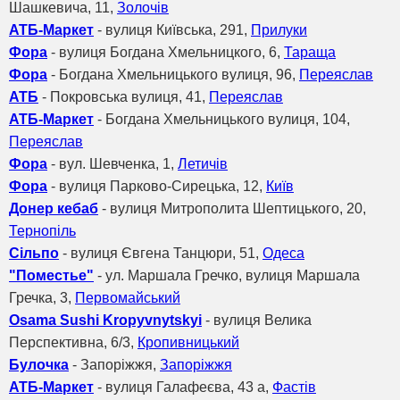
Шашкевича, 11,
Золочів
АТБ-Маркет
- вулиця Київська, 291,
Прилуки
Фора
- вулиця Богдана Хмельницкого, 6,
Тараща
Фора
- Богдана Хмельницького вулиця, 96,
Переяслав
АТБ
- Покровська вулиця, 41,
Переяслав
АТБ-Маркет
- Богдана Хмельницького вулиця, 104,
Переяслав
Фора
- вул. Шевченка, 1,
Летичів
Фора
- вулиця Парково-Сирецька, 12,
Київ
Донер кебаб
- вулиця Митрополита Шептицького, 20,
Тернопіль
Сільпо
- вулиця Євгена Танцюри, 51,
Одеса
"Поместье"
- ул. Маршала Гречко, вулиця Маршала
Гречка, 3,
Первомайський
Osama Sushi Kropyvnytskyi
- вулиця Велика
Перспективна, 6/3,
Кропивницький
Булочка
- Запоріжжя,
Запоріжжя
АТБ-Маркет
- вулиця Галафеєва, 43 а,
Фастів