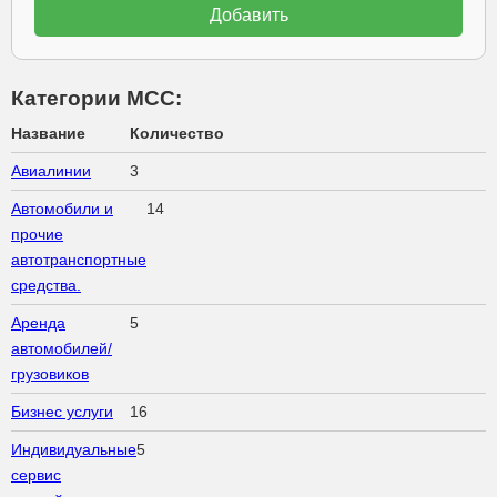
Категории МСС:
Название
Количество
Авиалинии
3
Автомобили и
14
прочие
автотранспортные
средства.
Аренда
5
автомобилей/
грузовиков
Бизнес услуги
16
Индивидуальные
5
сервис