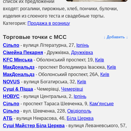
список их предложений
входят: рогалики, пирожные, хлеб, пончики, булочки,
изделия из слоеного теста и свадебные торты.
Категория:
Продажа в розницу
Торговые точки с МСС
↓ Добавить ↓
Сільпо
- вулиця Літературна, 27,
Ірпінь
Сімейна Пекарня
- Дружківка,
Дружківка
KFC Мінська
- Оболонський проспект, 19,
Київ
МакДональдз
- проспект Володимира Івасюка,
Київ
МакДональдз
- Оболонський проспект, 26A,
Київ
NOVUS
- вулиця Богатирська, 32,
Київ
Суші & Піцца
- Чемерівці,
Чемерівці
НОВУС
- вулиця Центральна, 2,
Ірпінь
Сільпо
- проспект Тараса Шевченка, 9,
Кам’янське
Сільпо
- вул. Шевченка, 228,
Овідіополь
АТБ
- вулиця Некрасова, 46,
Біла Церква
Суші Майстер Біла Церква
- вулиця Леваневського, 57,