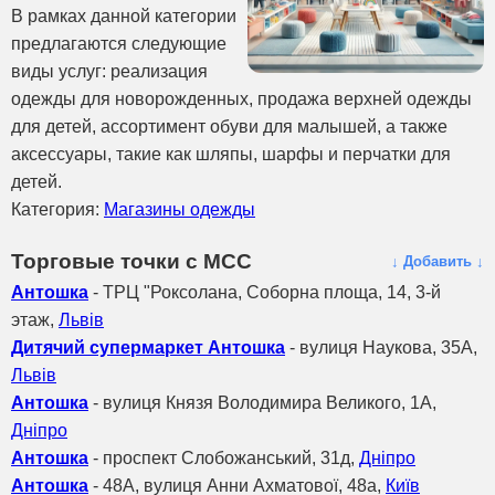
В рамках данной категории
предлагаются следующие
виды услуг: реализация
одежды для новорожденных, продажа верхней одежды
для детей, ассортимент обуви для малышей, а также
аксессуары, такие как шляпы, шарфы и перчатки для
детей.
Категория:
Магазины одежды
Торговые точки с МСС
↓ Добавить ↓
Антошка
- ТРЦ "Роксолана, Соборна площа, 14, 3-й
этаж,
Львів
Дитячий супермаркет Антошка
- вулиця Наукова, 35А,
Львів
Антошка
- вулиця Князя Володимира Великого, 1А,
Дніпро
Антошка
- проспект Слобожанський, 31д,
Дніпро
Антошка
- 48A, вулиця Анни Ахматової, 48а,
Київ