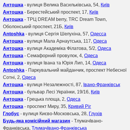
Антошка
- вулиця Велика Васильківська, 54,
Київ
Антошка
- Берестейський проспект, 17,
Київ
Антошка
- ТРЦ DREAM berry, TRC Dream Town,
Оболонський проспект, 21Б,
Київ
Antoshka
- вулиця Сергія Шелухіна, 57,
Одесса
Антошка
- вулиця Мала Арнаутська, 117,
Одеса
Антошка
- вулиця Академіка Філатова, 5/2,
Одеса
Антошка
- Семафорний провулок, 4,
Одеса
Антошка
- вулиця Івана та Юрія Лип, 14,
Одеса
Antoshka
- Паркувальний майданчик, проспект Небесної
Сотні, 2,
Одеса
Антошка
- вулиця Незалежності, 87,
Івано-Франківськ
Антошка
- бульвар Лесі Українки, 19/16,
Київ
Антошка
- Грецька площа, 2,
Одеса
Антошка
- проспект Миру, 35,
Кривий Ріг
Глобус
- вулиця Києво-Московська, 28,
Глухів
Будь-яка комісійний магазин
- ТлумачІвано-
Франківська,
ТлумачІвано-Франківська