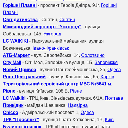
Горішні Плавні
- проспект Героїв Дніпра, 91г,
Горішні
Плавні
Світ дитинства
- Снятин,
Снятин
Міжнародний аеропорт "Ужгород"
- вулиця
Собранецька, 145,
Ужгород
LC WAIKIKI
- Паркувальний майданчик, вулиця
Вовчинецька,
Івано-Франківськ
АТБ-Маркет
- вул. Європейська, 14,
Солотвино
City Mall
- Сіті Мол, Запорізька вулиця, 1Б,
Запоріжжя
Новий Привоз
- вулиця Пантелеймонівська, 25,
Одеса
Рост Центральний
- вулиця Клочківська, 65,
Харків
Територіальний сервісний центр МВС №5641 м.
Рівне
- вулиця Київська, 108 Б,
Рівне
LC Waikiki
- ТРЦ Київ, Зіньківська вулиця, 6/1А,
Полтава
Прикідик
- майдан Шевченка,
Надвірна
Chicco
- Адміральський проспект, 1,
Одеса
ТРК "Проспект"
- вулиця Гната Хоткевича, 1В,
Київ
Будинок іграшок
- ТРК «Проспект», вулиця Гната