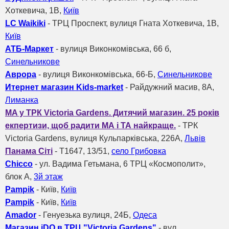
Хоткевича, 1В,
Київ
LC Waikiki
- ТРЦ Проспект, вулиця Гната Хоткевича, 1В,
Київ
АТБ-Маркет
- вулиця Виконкомівська, 66 б,
Синельникове
Аврора
- вулиця Виконкомівська, 66-Б,
Синельникове
Итернет магазин Kids-market
- Райдужний масив, 8A,
Лиманка
MA у ТРК Victoria Gardens. Дитячий магазин. 25 років
екпертизи, щоб радити МА і ТА найкраще.
- ТРК
Victoria Gardens, вулиця Кульпарківська, 226А,
Львів
Панама Сіті
- Т1647, 13/51,
село Грибовка
Chicco
- ул. Вадима Гетьмана, 6 ТРЦ «Космополит»,
блок А,
3й этаж
Pampik
- Київ,
Київ
Pampik
- Київ,
Київ
Amador
- Генуезька вулиця, 24Б,
Одеса
Магазин iDO в ТРЦ "Victoria Gardens"
- вул.