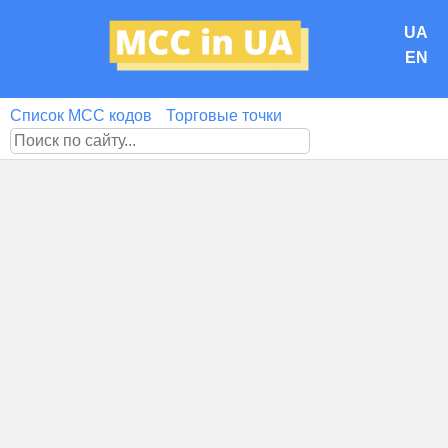
UA
EN
Список MCC кодов
Торговые точки