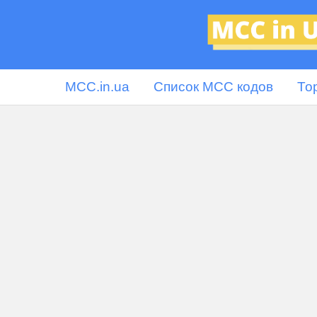
MCC.in.ua
Список MCC кодов
То