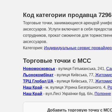
Код категории продавца 729
Торговые точки, занимающиеся арендой унифо
аксессуаров. Услуги включают в себя предост
сотрудников, прокат смокингов для торжестве
аксессуаров.
Категория:
Индивидуальные сервис провайде
Торговые точки с МСС
Новомосковськ
- вулиця Гетьманська, 241,
Са
Льонокомбінат
- вулиця Київська, 77,
Житоми
ТРЦ Глобал UA
- вулиця Київська, 77,
Житоми
Наш Край
- м, вулиця Угрина Безгрішного, 4,
Ро
Наш Край
- вул.Лесі Українки буд. б/н,
Полонне
Добавить торговую точку с МСС