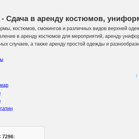
6 - Сдача в аренду костюмов, унифо
рмы, костюмов, смокингов и различных видов верхней оде
авление в аренду костюмов для мероприятий, аренду униф
нных случаев, а также аренду простой одежды и разнообраз
ры
↓
мар
р
р
гатин
 7296: