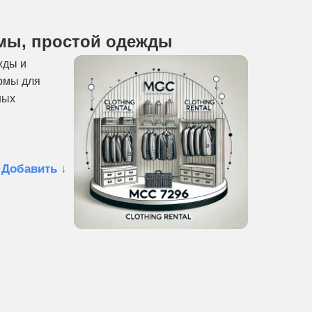
рмы, простой одежды
жды и
ормы для
ных
 Добавить ↓