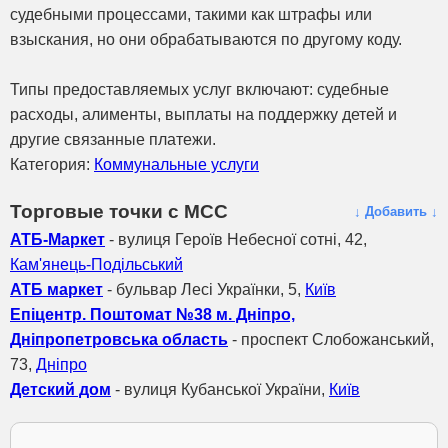
судебными процессами, такими как штрафы или
взыскания, но они обрабатываются по другому коду.
Типы предоставляемых услуг включают: судебные
расходы, алименты, выплаты на поддержку детей и
другие связанные платежи.
Категория:
Коммунальные услуги
Торговые точки с МСС
↓ Добавить ↓
АТБ-Маркет
- вулиця Героїв Небесної сотні, 42,
Кам'янець-Подільський
АТБ маркет
- бульвар Лесі Українки, 5,
Київ
Епіцентр. Поштомат №38 м. Дніпро,
Дніпропетровська область
- проспект Слобожанський,
73,
Дніпро
Детский дом
- вулиця Кубанської України,
Київ