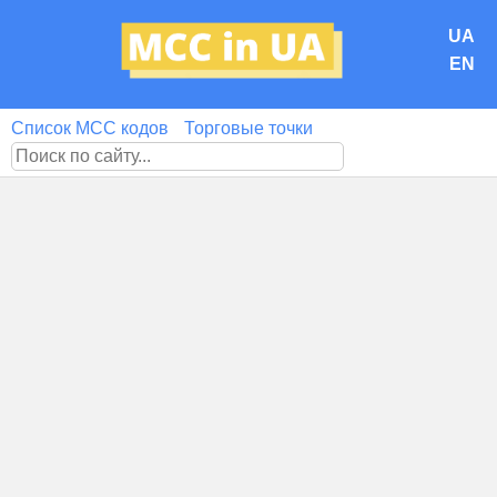
UA
EN
Список MCC кодов
Торговые точки