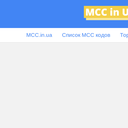
MCC.in.ua
Список MCC кодов
То