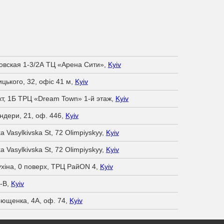
овская 1-3/2А ТЦ «Арена Сити»,
Kyiv
цького, 32, офіс 41 м,
Kyiv
т, 1Б ТРЦ «Dream Town» 1-й этаж,
Kyiv
ндери, 21, оф. 446,
Kyiv
ka Vasylkivska St, 72 Olimpiyskyy,
Kyiv
ka Vasylkivska St, 72 Olimpiyskyy,
Kyiv
хіна, 0 поверх, ТРЦ РайON 4,
Kyiv
7-B,
Kyiv
рющенка, 4А, оф. 74,
Kyiv