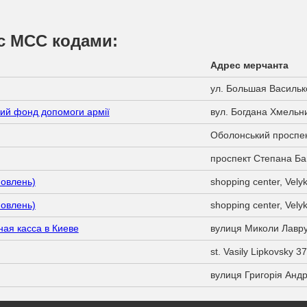
 с МСС кодами:
Адрес мерчанта
ул. Большая Васильк
ий фонд допомоги армії
вул. Богдана Хмельни
Оболонський проспек
проспект Степана Ба
мовлень)
shopping center, Vely
мовлень)
shopping center, Vely
ная касса в Киеве
вулиця Миколи Лавру
st. Vasily Lipkovsky 3
вулиця Григорія Анд