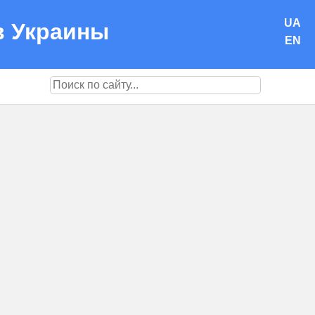
UA
в Украины
EN