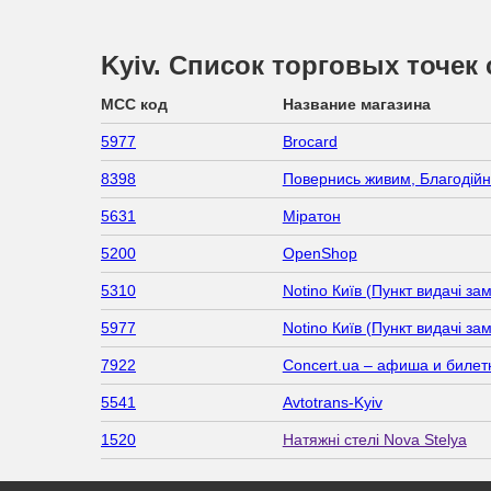
Kyiv. Список торговых точек
MCC код
Название магазина
5977
Brocard
8398
Повернись живим, Благодійн
5631
Міратон
5200
OpenShop
5310
Notino Київ (Пункт видачі за
5977
Notino Київ (Пункт видачі за
7922
Concert.ua – афиша и билет
5541
Avtotrans-Kyiv
1520
Натяжні стелі Nova Stelya