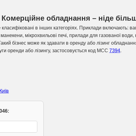
 - Комерційне обладнання – ніде біль
класифіковані в інших категоріях. Приклади включають: ваг
манекени, мікрохвильові печі, прилади для газованої води,
Такий бізнес може як здавати в оренду або лізинг обладнання
уги оренди або лізингу, застосовується код MCC
7394
.
Київ
046: