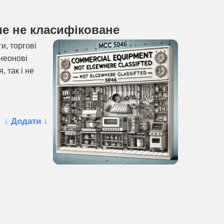
ше не класифіковане
и, торгові
 неонові
, так і не
↓ Додати ↓