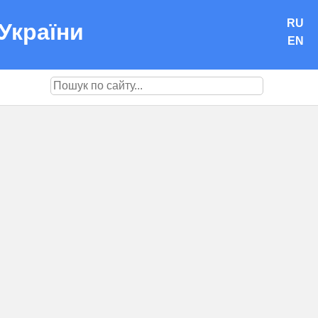
RU
України
EN