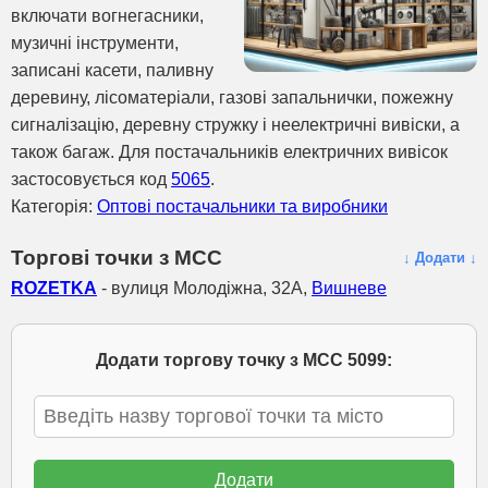
включати вогнегасники,
музичні інструменти,
записані касети, паливну
деревину, лісоматеріали, газові запальнички, пожежну
сигналізацію, деревну стружку і неелектричні вивіски, а
також багаж. Для постачальників електричних вивісок
застосовується код
5065
.
Категорія:
Оптові постачальники та виробники
Торгові точки з МСС
↓ Додати ↓
ROZETKA
- вулиця Молодіжна, 32А,
Вишневе
Додати торгову точку з МСС 5099: