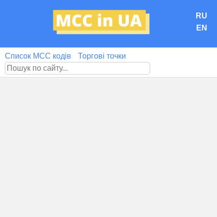
RU
EN
Список MCC кодів
Торгові точки