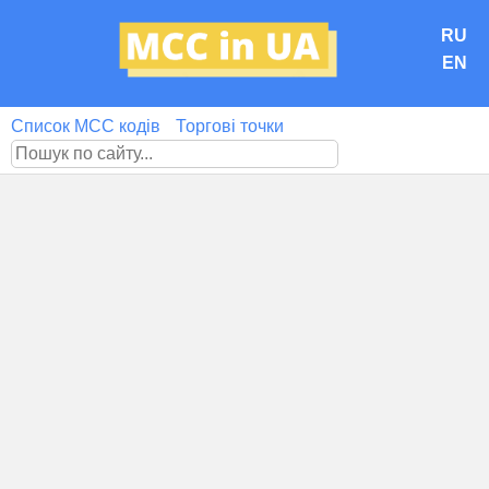
RU
EN
Список MCC кодів
Торгові точки