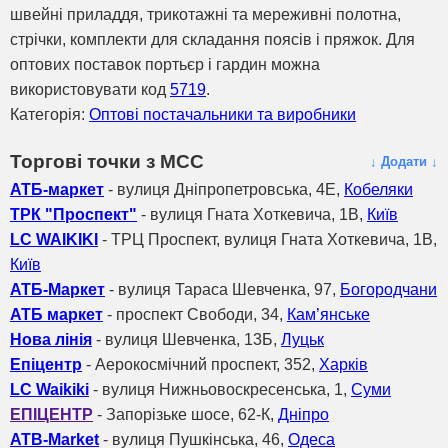
швейні приладдя, трикотажні та мереживні полотна,
стрічки, комплекти для складання поясів і пряжок. Для
оптових поставок портьєр і гардин можна
використовувати код
5719
.
Категорія:
Оптові постачальники та виробники
Торгові точки з МСС
↓ Додати ↓
АТБ-маркет
- вулиця Дніпропетровська, 4Е,
Кобеляки
ТРК "Проспект"
- вулиця Гната Хоткевича, 1В,
Київ
LC WAIKIKI
- ТРЦ Проспект, вулиця Гната Хоткевича, 1В,
Київ
АТБ-Маркет
- вулиця Тараса Шевченка, 97,
Богородчани
АТБ маркет
- проспект Свободи, 34,
Кам’янське
Нова лінія
- вулиця Шевченка, 13Б,
Луцьк
Епіцентр
- Аерокосмічний проспект, 352,
Харків
LC Waikiki
- вулиця Нижньовоскресенська, 1,
Суми
ЕПІЦЕНТР
- Запорізьке шосе, 62-К,
Дніпро
ATB-Market
- вулиця Пушкінська, 46,
Одеса