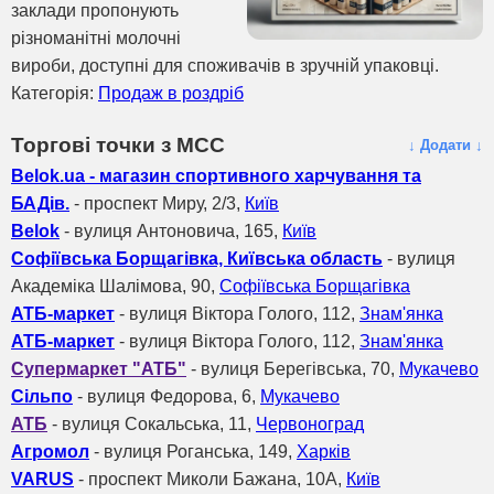
заклади пропонують
різноманітні молочні
вироби, доступні для споживачів в зручній упаковці.
Категорія:
Продаж в роздріб
Торгові точки з МСС
↓ Додати ↓
Belok.ua - магазин спортивного харчування та
БАДів.
- проспект Миру, 2/3,
Київ
Belok
- вулиця Антоновича, 165,
Київ
Софіївська Борщагівка, Київська область
- вулиця
Академіка Шалімова, 90,
Софіївська Борщагівка
АТБ-маркет
- вулиця Віктора Голого, 112,
Знам'янка
АТБ-маркет
- вулиця Віктора Голого, 112,
Знам'янка
Супермаркет "АТБ"
- вулиця Берегівська, 70,
Мукачево
Сільпо
- вулиця Федорова, 6,
Мукачево
АТБ
- вулиця Сокальська, 11,
Червоноград
Агромол
- вулиця Роганська, 149,
Харків
VARUS
- проспект Миколи Бажана, 10А,
Київ