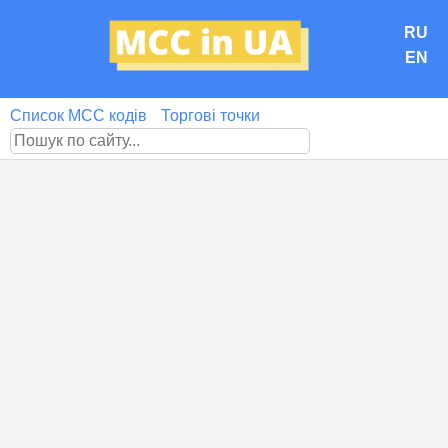
RU
EN
Список MCC кодів
Торгові точки