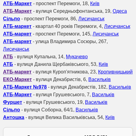
АТБ-Маркет
- проспект Перемоги, 18,
Київ
АТБ-Маркет
- вулиця Середньофонтанська, 19,
Одеса
Сільпо
- проспект Перемоги, 86,
Лисичанськ
АТБ-маркет
- квартал 40 років Перемоги, 4,
Лисичанськ
АТБ-маркет
- проспект Перемоги, 145,
Лисичанськ
АТБ-маркет
- улица Владимира Сосюры, 267,
Лисичанськ
АТБ
- вулиця Купальна, 14,
Мукачево
АТБ
- вулиця Данила Щербаківського, 53,
Київ
АТБ-маркет
- вулиця Куроп'ятникова, 23,
Кропивницький
ЕКО-Маркет
- вулиця Декабристів, 6,
Васильків
АТБ-Маркет №978
- вулиця Декабристів, 182,
Васильків
АТБ-Маркет
- вулиця Грушевського, 7,
Васильків
Фуршет
- вулиця Грушевського, 19,
Васильків
Сільпо
- вулиця Соборна, 64/1,
Васильків
Антошка
- вулиця Велика Васильківська, 54,
Київ