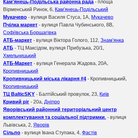
Кам'янець-Подільська районна рада
- площа
Вiрменський Ринок, 6,
Кам'янець-Подільський
Мукачево
- вулиця Василя Стуса, 1А,
Мукачево
Пчілка маркет
- вулиця Павла Чубинського, 8B,
Софіївська Борщагівка
АТБ-маркет
- вулиця Віктора Голого, 112,
Знам'янка
АТБ
- ТЦ Максідом, вулиця Прибузька, 20/1,
Хмельницький
АТБ-Маркет
- вулиця Генерала Жадова, 20А,
Кропивницький
Кропивницький міська лікарня #4
- Кропивницький,
Кропивницький
ТЦ BalticSKY
- Балтійський провулок, 23,
Київ
Кривий ріг
- 20а,
Дніпро
Яворівський районний територіальний центр
комплектування та соціальної підтримки.
- вулиця
Львівська, 2,
Яворів
Сільпо
- вулиця Івана Ступака, 4,
Фастів