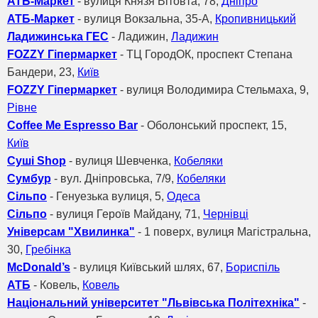
АТБ-Маркет
- вулиця Князя Вітовта, 78,
Дніпро
АТБ-Маркет
- вулиця Вокзальна, 35-А,
Кропивницький
Ладижинська ГЕС
- Ладижин,
Ладижин
FOZZY Гіпермаркет
- TЦ ГородОК, проспект Степана
Бандери, 23,
Київ
FOZZY Гіпермаркет
- вулиця Володимира Стельмаха, 9,
Рівне
Coffee Me Espresso Bar
- Оболонський проспект, 15,
Київ
Суші Shop
- вулиця Шевченка,
Кобеляки
Сумбур
- вул. Дніпровська, 7/9,
Кобеляки
Сільпо
- Генуезька вулиця, 5,
Одеса
Сільпо
- вулиця Героїв Майдану, 71,
Чернівці
Універсам "Хвилинка"
- 1 поверх, вулиця Магістральна,
30,
Гребінка
McDonald’s
- вулиця Київський шлях, 67,
Бориспіль
АТБ
- Ковель,
Ковель
Національний університет "Львівська Політехніка"
-