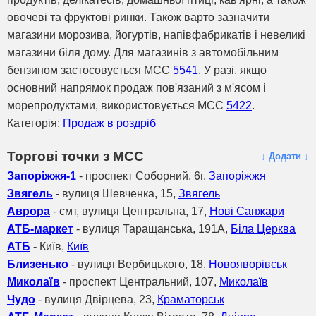
овочеві та фруктові ринки. Також варто зазначити
магазини морозива, йогуртів, напівфабрикатів і невеликі
магазини біля дому. Для магазинів з автомобільним
бензином застосовується MCC
5541
. У разі, якщо
основний напрямок продаж пов'язаний з м'ясом і
морепродуктами, використовується MCC
5422
.
Категорія:
Продаж в роздріб
Торгові точки з МСС
↓ Додати ↓
Запоріжжя-1
- проспект Соборний, 6г,
Запоріжжя
Звягель
- вулиця Шевченка, 15,
Звягель
Аврора
- смт, вулиця Центральна, 17,
Нові Санжари
АТБ-маркет
- вулиця Таращанська, 191А,
Біла Церква
АТБ
- Київ,
Київ
Близенько
- вулиця Вербицького, 18,
Новояворівськ
Миколаїв
- проспект Центральний, 107,
Миколаїв
Чудо
- вулиця Двірцева, 23,
Краматорськ