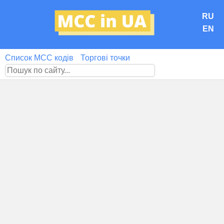
RU
EN
Список MCC кодів
Торгові точки