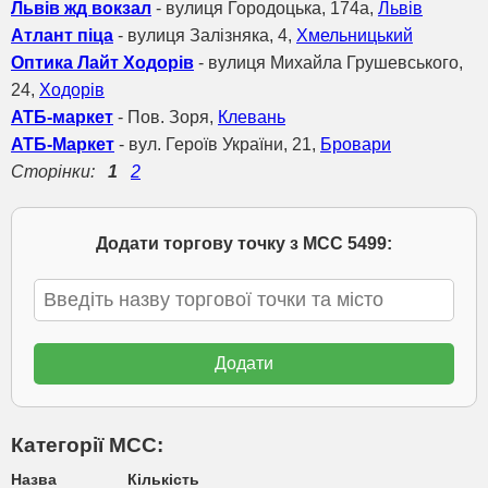
Львів жд вокзал
- вулиця Городоцька, 174а,
Львів
Атлант піца
- вулиця Залізняка, 4,
Хмельницький
Оптика Лайт Ходорів
- вулиця Михайла Грушевського,
24,
Ходорів
АТБ-маркет
- Пов. Зоря,
Клевань
АТБ-Маркет
- вул. Героїв України, 21,
Бровари
Сторінки:
1
2
Додати торгову точку з МСС 5499:
Категорії МСС:
Назва
Кількість