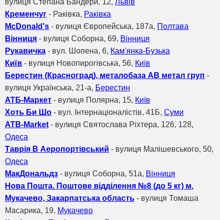
вулиця Степана Бандери, 12,
Львів
Кременчуг
- Раківка,
Раківка
McDonald's
- вулиця Європейська, 187а,
Полтава
Вінниця
- вулиця Соборна, 69,
Вінниця
Рукавичка
- вул. Шопена, 6,
Кам'янка-Бузька
Київ
- вулиця Новопирогівська, 56,
Київ
Берестин (Красноград), металобаза АВ метал груп
-
вулиця Українська, 21-а,
Берестин
ATБ-Маркет
- вулиця Полярна, 15,
Київ
Хоть Би Шо
- вул. Інтернаціоналістів, 41Б,
Суми
ATB-Market
- вулиця Святослава Ріхтера, 126, 128,
Одеса
Таврія В Аеропортівський
- вулиця Малішевського, 50,
Одеса
МакДональдз
- вулиця Соборна, 51а,
Вінниця
Нова Пошта. Поштове відділення №8 (до 5 кг) м.
Мукачево, Закарпатська область
- вулиця Томаша
Масарика, 19,
Мукачево