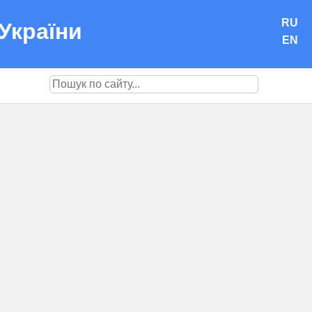
RU
України
EN