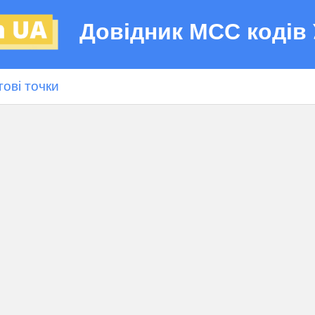
Довідник МСС кодів 
гові точки