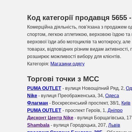
Код категорії продавця 5655 
Комерційна діяльність, пов'язана з продажем о
спортом, легкою атлетикою, верховою їздою та
верхової їзди або мотоциклів та мотокросу, ал
товарах, відповідних різним видам активності,
розширює можливості вибору для клієнтів.
Категорія:
Магазини одягу
Торгові точки з МСС
PUMA OUTLET
- вулиця Новощіпний Ряд, 2,
Од
Nike
- вулиця Преображенська, 34,
Одеса
Флагман
- Воскресенський проспект, 38/1,
Київ
PUMA OUTLET
- проспект Героїв, 1,
Дніпро
Дисконт Центр Nike
- вулиця Борщагівська, 1
Shambala
- вулиця Городоцька, 207,
Львів