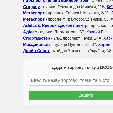
проспект Степана Бандери, 20Б
- Оболонськ
Gorgany
- вулиця Олександра Мишуги, 11Б,
Киї
Мегаспорт
- проспект Тараса Шевченка, 2/28,
К
Мегаспорт
- проспект Тракторобудівників, 56,
Х
Adidas & Reebok Дисконт-центр
- проспект Ге
Адідас
- вулиця Лермонтова, 37,
Кривий Ріг
Спортмастер
- 24A, проспект Науки, 24А,
Харк
МакДональдз
- вулиця Пушкінська, 37,
Харків
Драйв-Спорт
- майдан Захисників України, 7/8
Додати торгову точку з МСС 5