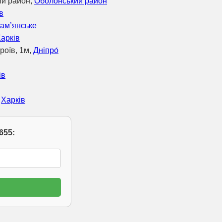
ий район,
Оболонський район
в
ам’янське
арків
роїв, 1м,
Дніпро́
ів
,
Харків
655: