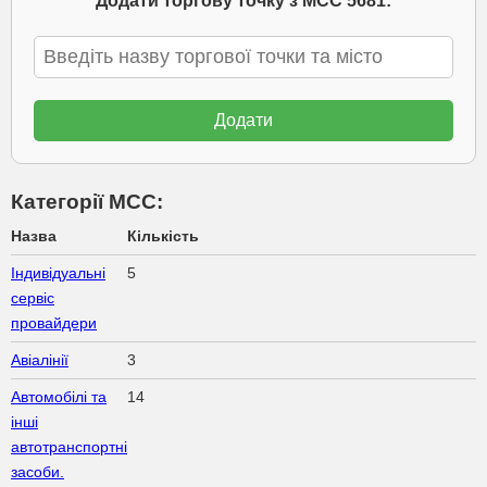
Додати торгову точку з МСС 5681:
Категорії МСС:
Назва
Кількість
Індивідуальні
5
сервіс
провайдери
Авіалінії
3
Автомобілі та
14
інші
автотранспортні
засоби.