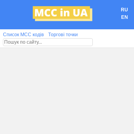
RU
EN
Список MCC кодів
Торгові точки