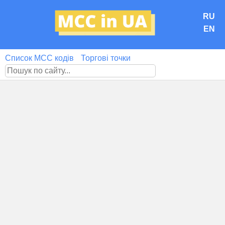
RU
EN
Список MCC кодів
Торгові точки