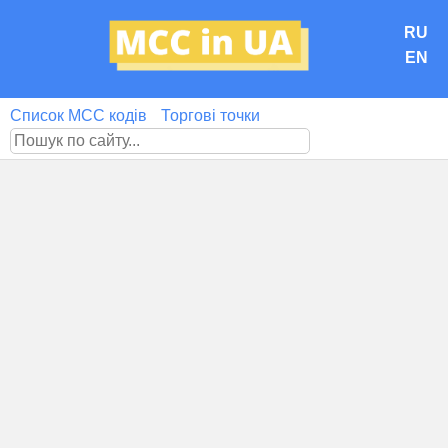
RU
EN
Список MCC кодів
Торгові точки