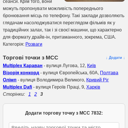
сеанси. Крім того, вони
можуть пропонувати можливість попереднього
бронювання місць по телефону. Такі заклади дозволяють
глядачам насолоджуватися переглядом фільмів як у
традиційних залах, так і зі своєї машини, що характерно
для формату драйв-ін, притаманного, зокрема, США.
Категорія:
Розваги
Торгові точки з МСС
↓ Додати ↓
Multiplex Караван
- вулиця Лугова, 12,
Київ
Візорія конкорд
- вулиця Європейська, 60А,
Полтава
Олімп
- вулиця Володимира Великого,
Кривий Ріг
Multiplex Dafi
- вулиця Героїв Праці, 9,
Харків
Сторінки:
1
2
3
Додати торгову точку з МСС 7832: