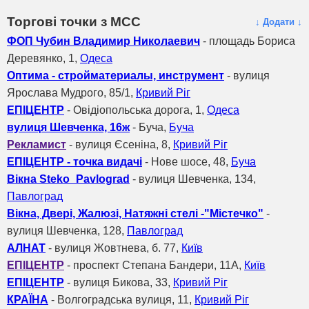
Торгові точки з МСС
↓ Додати ↓
ФОП Чубин Владимир Николаевич
- площадь Бориса
Деревянко, 1,
Одеса
Оптима - стройматериалы, инструмент
- вулиця
Ярослава Мудрого, 85/1,
Кривий Ріг
ЕПІЦЕНТР
- Овідіопольська дорога, 1,
Одеса
вулиця Шевченка, 16ж
- Буча,
Буча
Рекламист
- вулиця Єсеніна, 8,
Кривий Ріг
ЕПІЦЕНТР - точка видачі
- Нове шосе, 48,
Буча
Вікна Steko_Pavlograd
- вулиця Шевченка, 134,
Павлоград
Вікна, Двері, Жалюзі, Натяжні стелі -"Містечко"
-
вулиця Шевченка, 128,
Павлоград
АЛНАТ
- вулиця Жовтнева, б. 77,
Київ
ЕПІЦЕНТР
- проспект Степана Бандери, 11A,
Київ
ЕПІЦЕНТР
- вулиця Бикова, 33,
Кривий Ріг
КРАЇНА
- Волгоградська вулиця, 11,
Кривий Ріг