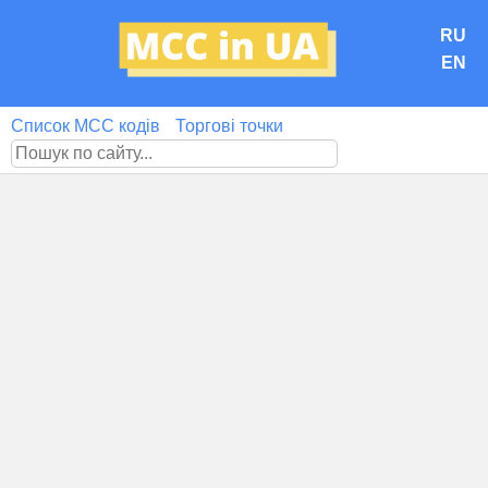
RU
EN
Список MCC кодів
Торгові точки