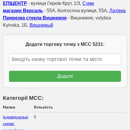
ЕПІЦЕНТР
- вулиця Героїв Крут, 1/3,
Суми
магазин Версаль
- 55A, Колгоспна вулиця, 55А,
Латівка
Прирезка стекла Вишневое
- Вишневое, vulytsia
Kyivska, 1Б,
Вишневый
Додати торгову точку з МСС 5231:
Категорії МСС:
Назва
Кількість
Індивідуальні
5
сервіс