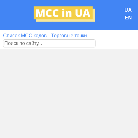
UA
EN
Список MCC кодов
Торговые точки