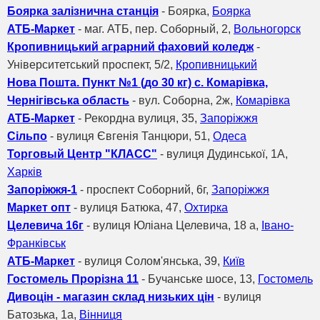
Боярка залізнична станція
- Боярка,
Боярка
АТБ-Маркет
- маг. АТБ, пер. Соборный, 2,
Вольногорск
Кропивницький аграрний фаховий коледж
-
Університетський проспект, 5/2,
Кропивницький
Нова Пошта. Пункт №1 (до 30 кг) с. Комарівка,
Чернігівська область
- вул. Соборна, 2ж,
Комарівка
АТБ-Маркет
- Рекордна вулиця, 35,
Запоріжжя
Сільпо
- вулиця Євгенія Танцюри, 51,
Одеса
Торговый Центр "КЛАСС"
- вулиця Дудинської, 1A,
Харків
Запоріжжя-1
- проспект Соборний, 6г,
Запоріжжя
Маркет опт
- вулиця Батюка, 47,
Охтирка
Целевича 16г
- вулиця Юліана Целевича, 18 а,
Івано-
Франківськ
АТБ-Маркет
- вулиця Солом'янська, 39,
Київ
Гостомель Прорізна 11
- Бучанське шосе, 13,
Гостомель
Дивоцін - магазин склад низьких цін
- вулиця
Батозька, 1а,
Вінниця