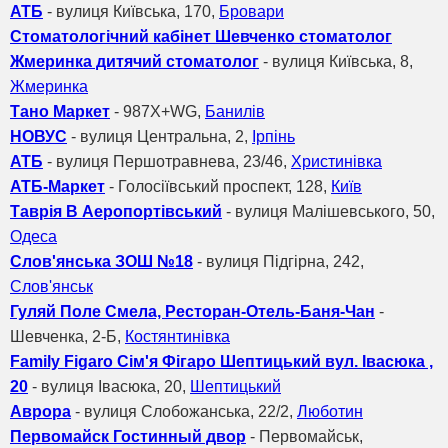
АТБ
- вулиця Київська, 170,
Бровари
Стоматологічний кабінет Шевченко стоматолог
Жмеринка дитячий стоматолог
- вулиця Київська, 8,
Жмеринка
Тано Маркет
- 987X+WG,
Банилів
НОВУС
- вулиця Центральна, 2,
Ірпінь
АТБ
- вулиця Першотравнева, 23/46,
Христинівка
АТБ-Маркет
- Голосіївський проспект, 128,
Київ
Таврія В Аеропортівський
- вулиця Малішевського, 50,
Одеса
Слов'янська ЗОШ №18
- вулиця Підгірна, 242,
Слов'янськ
Гуляй Поле Смела, Ресторан-Отель-Баня-Чан
-
Шевченка, 2-Б,
Костянтинівка
Family Figaro Сім'я Фігаро Шептицький вул. Івасюка ,
20
- вулиця Івасюка, 20,
Шептицький
Аврора
- вулиця Слобожанська, 22/2,
Люботин
Первомайск Гостинный двор
- Первомайськ,