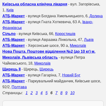
Київська обласна клінічна лікарня
- вул. Загорівська,
1,
Київ
АТБ-Маркет
- вулиця Богдана Хмельницького, 6,
Долина
АТБ-Маркет
- вулиця Гната Хоткевича, 63 А,
Івано-
Франківськ
Сільпо
- вулиця Київська, 66,
Коростишів
АТБ-Маркет
- вулиця Авраама Лінкольна, 47,
Львів
АТБ-Маркет
- Херсонське шосе, 90 а,
Миколаїв
Нова Пошта. Поштове відділення №2 (до 10 кг) м.
Миколаїв, Львівська область
- вулиця Петра
Чайковського, 18,
Миколаїв
Щирець II
- Щирець,
Щирець
АТБ-Маркет
- вулиця Гагаріна, 7,
Новий Буг
АТБ-Маркет
- Паркувальний майданчик, Київське шосе,
92/2,
Полтава
Страницы:
1
2
3
4
5
6
7
8
9
10