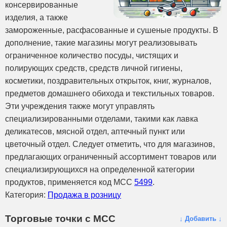
консервированные
изделия, а также
замороженные, расфасованные и сушеные продукты. В
дополнение, такие магазины могут реализовывать
ограниченное количество посуды, чистящих и
полирующих средств, средств личной гигиены,
косметики, поздравительных открыток, книг, журналов,
предметов домашнего обихода и текстильных товаров.
Эти учреждения также могут управлять
специализированными отделами, такими как лавка
деликатесов, мясной отдел, аптечный пункт или
цветочный отдел. Следует отметить, что для магазинов,
предлагающих ограниченный ассортимент товаров или
специализирующихся на определенной категории
продуктов, применяется код MCC
5499
.
Категория:
Продажа в розницу
Торговые точки с МСС
↓ Добавить ↓