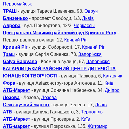
Первомайськ
ТРАШ
- вулиця Тараса Шевченка, 98,
Овруч
Близенько
- проспект Свободи, 1/3,
Львів
Аврора
- вул. Припортова, 42/2,
Черкассы
Центрально-Міський районний суд Кривого Рогу
-
Першотравнева вулиця, 12,
Кривий Ріг
Кривий Ріг
- вулиця Соборності, 17,
Кривий Ріг
Траш
- вулиця Сергія Синенка, 73,
Запоріжжя
Galya Baluvana
- Космічна вулиця, 87,
Запоріжжя
КАГАРЛИЦЬКИЙ РАЙОННИЙ ЦЕНТР ДИТЯЧОЇ ТА
ЮНАЦЬКОЇ ТВОРЧОСТІ
- вулиця Паркова, 6,
Кагарлик
Фора
- вулиця Авіаконструктора Антонова, 11,
Київ
АТБ-Маркет
- вулиця Сонячна Набережна, 34,
Дніпро
Лозова
- Лозова,
Лозова
Сімі зручний маркет
- вулиця Зелена, 17,
Львів
АТБ
- вулиця Данила Галицького, 3,
Тернопіль
АТБ-Маркет
- вулиця Приозерна, 2,
Київ
АТБ-маркет
- вулиця Покровська, 135,
Житомир