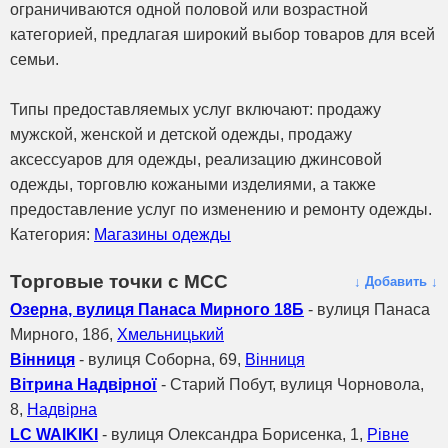
ограничиваются одной половой или возрастной
категорией, предлагая широкий выбор товаров для всей
семьи.
Типы предоставляемых услуг включают: продажу
мужской, женской и детской одежды, продажу
аксессуаров для одежды, реализацию джинсовой
одежды, торговлю кожаными изделиями, а также
предоставление услуг по изменению и ремонту одежды.
Категория:
Магазины одежды
Торговые точки с МСС
↓ Добавить ↓
Озерна, вулиця Панаса Мирного 18Б
- вулиця Панаса
Мирного, 18б,
Хмельницький
Вінниця
- вулиця Соборна, 69,
Вінниця
Вітрина Надвірної
- Старий Побут, вулиця Чорновола,
8,
Надвірна
LC WAIKIKI
- вулиця Олександра Борисенка, 1,
Рівне