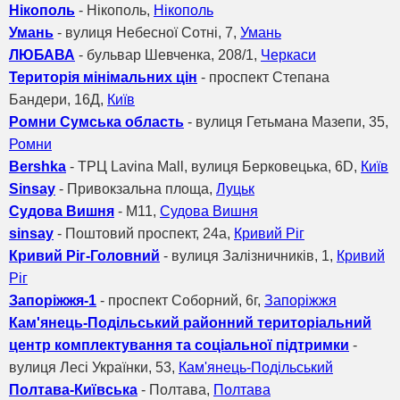
Нікополь
- Нікополь,
Нікополь
Умань
- вулиця Небесної Сотні, 7,
Умань
ЛЮБАВА
- бульвар Шевченка, 208/1,
Черкаси
Територія мінімальних цін
- проспект Степана
Бандери, 16Д,
Київ
Ромни Сумська область
- вулиця Гетьмана Мазепи, 35,
Ромни
Bershka
- ТРЦ Lavina Mall, вулиця Берковецька, 6D,
Київ
Sinsay
- Привокзальна площа,
Луцьк
Судова Вишня
- M11,
Судова Вишня
sinsay
- Поштовий проспект, 24a,
Кривий Ріг
Кривий Ріг-Головний
- вулиця Залізничників, 1,
Кривий
Ріг
Запоріжжя-1
- проспект Соборний, 6г,
Запоріжжя
Кам'янець-Подільський районний територіальний
центр комплектування та соціальної підтримки
-
вулиця Лесі Українки, 53,
Кам'янець-Подільський
Полтава-Київська
- Полтава,
Полтава