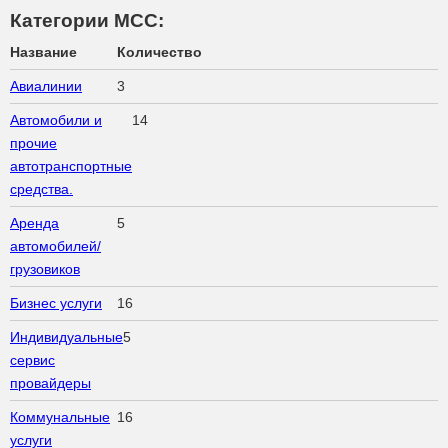
Категории МСС:
Название
Количество
Авиалинии
3
Автомобили и
14
прочие
автотранспортные
средства.
Аренда
5
автомобилей/
грузовиков
Бизнес услуги
16
Индивидуальные
5
сервис
провайдеры
Коммунальные
16
услуги