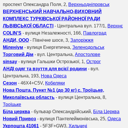
проспект Олександра Поля, 2,
Верхньодніпровськ
ВЕРХНЕНСЬКИЙ НАВЧАЛЬНО-ВИХОВНИЙ
КОМПЛЕКС ТУРКІВСЬКОЇ РАЙОННОЇ РАДИ
ЛЬВІВСЬКОЇ ОБЛАСТІ
- Центральна вул. 177/1,
Верхнє
COLIN'S
- вулиця Незалежності, 166,
Павлоград
АНДИ, ООО
- Північне шосе, 3,
Запоріжжя
Міленіум
- вулиця Енергетична,
Зеленодольськ
Торговий Дім
- вул. Центральна,
Апостолове
sinsay
- вулиця Гальшки Острозької, 1,
Острог
АНДІ одяг та взуття для всієї родини
- вул.
Центральна, 193,
Нова Одеса
Сезон
- 46X4+C5V,
Кобеляки
Нова Пошта. Пункт №1 (до 30 кг) с. Троїцьке,
Миколаївська область
- вулиця Центральна, 8,
Троїцьке
Біла церква
- бульвар Олександрійський,
Біла Церква
Новий Привоз
- вулиця Пантелеймонівська, 25,
Одеса
Укрпошта 41061
- 5F3F+GW3,
Хильчичі