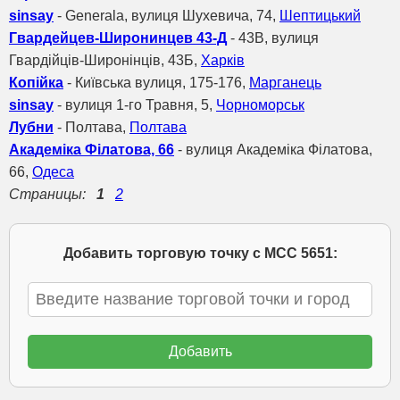
sinsay
- Generala, вулиця Шухевича, 74,
Шептицький
Гвардейцев-Широнинцев 43-Д
- 43B, вулиця
Гвардійців-Широнінців, 43Б,
Харків
Копійка
- Київська вулиця, 175-176,
Марганець
sinsay
- вулиця 1-го Травня, 5,
Чорноморськ
Лубни
- Полтава,
Полтава
Академіка Філатова, 66
- вулиця Академіка Філатова,
66,
Одеса
Страницы:
1
2
Добавить торговую точку с МСС 5651: