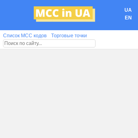
UA
EN
Список MCC кодов
Торговые точки