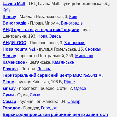
Lavina Mall
- ТРЦ Lavina Mall, вулиця Берковецька, 6Д,
Київ
Sinsay
- Майдан Незалежності, 3,
Київ
Виноградів
- Площа Миру, 4,
Виноградів
АНДІ одяг та взуття для всієї родини
- вул.
Центральна, 193,
Нова Одеса
АНДИ, ООО
- Північне шосе, 3,
Запоріжжя
Нова пошта №1
- вулиця Гомельська, 15,
Сновськ
Sinsay
- проспект Центральний, 259,
Миколаїв
Каменское
- Кам’янське,
Кам’янське
Лозова
- Лозова,
Лозова
Територіальний сервісний центр МВС №5641 м.
Рівне
- вулиця Київська, 108 Б,
Рівне
sinsay
- проспект Небесної Сотні, 2,
Одеса
Суми
- Суми,
Суми
Самар
- вулиця Гетьманська, 34,
Самар
Городок
- Городок,
Городок
Верхньодніпровський районний центр зайнятості
-