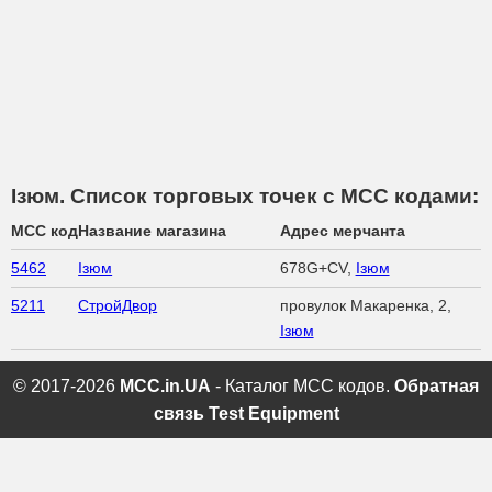
Ізюм. Список торговых точек с МСС кодами:
MCC код
Название магазина
Адрес мерчанта
5462
Ізюм
678G+CV,
Ізюм
5211
СтройДвор
провулок Макаренка, 2,
Ізюм
© 2017-2026
MCC.in.UA
- Каталог MCC кодов.
Обратная
связь
Test Equipment