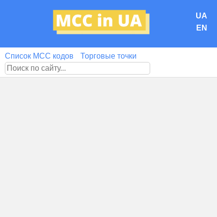
UA
EN
Список MCC кодов
Торговые точки