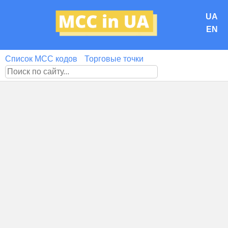
UA
EN
Список MCC кодов
Торговые точки