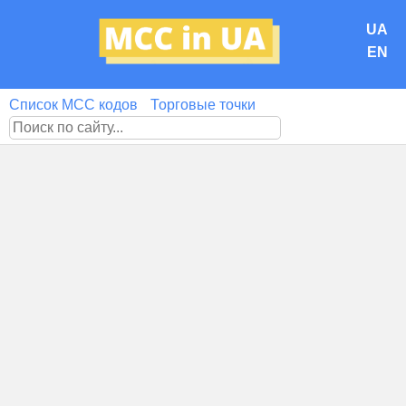
UA
EN
Список MCC кодов
Торговые точки