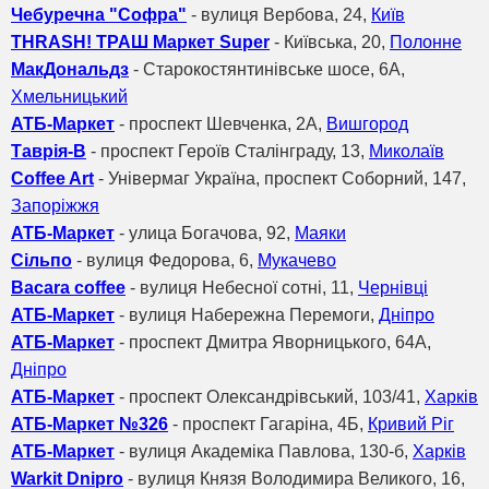
Чебуречна "Cофра"
- вулиця Вербова, 24,
Київ
THRASH! ТРАШ Маркет Super
- Київська, 20,
Полонне
МакДональдз
- Старокостянтинівське шосе, 6А,
Хмельницький
АТБ-Маркет
- проспект Шевченка, 2А,
Вишгород
Таврія-В
- проспект Героїв Сталінграду, 13,
Миколаїв
Coffee Art
- Універмаг Україна, проспект Соборний, 147,
Запоріжжя
АТБ-Маркет
- улица Богачова, 92,
Маяки
Сільпо
- вулиця Федорова, 6,
Мукачево
Bacara coffee
- вулиця Небесної сотні, 11,
Чернівці
АТБ-Маркет
- вулиця Набережна Перемоги,
Дніпро
АТБ-Маркет
- проспект Дмитра Яворницького, 64А,
Дніпро
АТБ-Маркет
- проспект Олександрівський, 103/41,
Харків
АТБ-Маркет №326
- проспект Гагаріна, 4Б,
Кривий Ріг
АТБ-Маркет
- вулиця Академіка Павлова, 130-б,
Харків
Warkit Dnipro
- вулиця Князя Володимира Великого, 16,