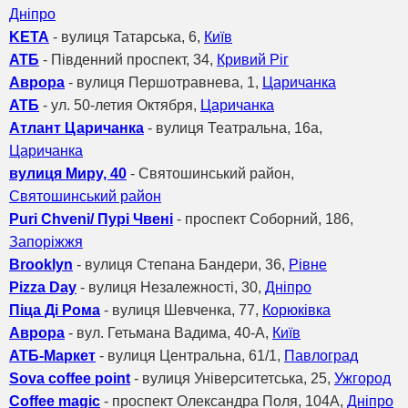
Дніпро
KETA
- вулиця Татарська, 6,
Київ
АТБ
- Південний проспект, 34,
Кривий Ріг
Аврора
- вулиця Першотравнева, 1,
Царичанка
АТБ
- ул. 50-летия Октября,
Царичанка
Атлант Царичанка
- вулиця Театральна, 16а,
Царичанка
вулиця Миру, 40
- Святошинський район,
Святошинський район
Puri Chveni/ Пурі Чвені
- проспект Соборний, 186,
Запоріжжя
Brooklyn
- вулиця Степана Бандери, 36,
Рівне
Pizza Day
- вулиця Незалежності, 30,
Дніпро
Піца Ді Рома
- вулиця Шевченка, 77,
Корюківка
Аврора
- вул. Гетьмана Вадима, 40-А,
Київ
АТБ-Маркет
- вулиця Центральна, 61/1,
Павлоград
Sova coffee point
- вулиця Університетська, 25,
Ужгород
Coffee magic
- проспект Олександра Поля, 104А,
Дніпро