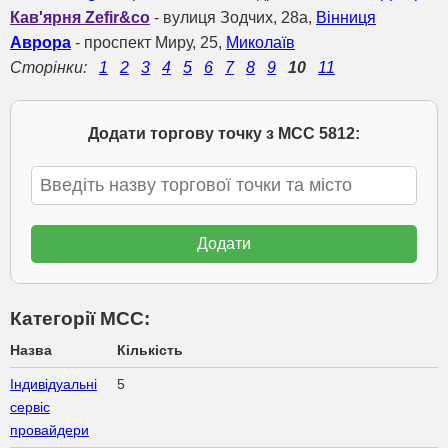
Кав'ярня Zefir&co
- вулиця Зодчих, 28а,
Вінниця
Аврора
- проспект Миру, 25,
Миколаїв
Сторінки:
1
2
3
4
5
6
7
8
9
10
11
Додати торгову точку з МСС 5812:
Категорії МСС:
Назва
Кількість
Індивідуальні
5
сервіс
провайдери