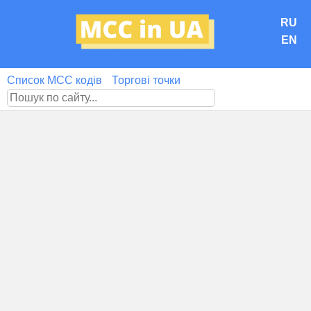
RU
EN
Список MCC кодів
Торгові точки