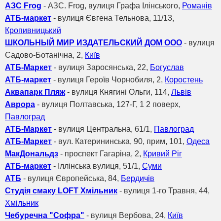
АЗС Frog
- АЗС. Frog, вулиця Графа Ілінського,
Романів
АТБ-маркет
- вулиця Євгена Тельнова, 11/13,
Кропивницький
ШКОЛЬНЫЙ МИР ИЗДАТЕЛЬСКИЙ ДОМ ООО
- вулиця
Садово-Ботанічна, 2,
Київ
АТБ-Маркет
- вулиця Заросянська, 22,
Богуслав
АТБ-маркет
- вулиця Героїв Чорнобиля, 2,
Коростень
Аквапарк Пляж
- вулиця Княгині Ольги, 114,
Львів
Аврора
- вулиця Полтавська, 127-Г, 1 2 поверх,
Павлоград
АТБ-Маркет
- вулиця Центральна, 61/1,
Павлоград
АТБ-Маркет
- вул. Катерининська, 90, прим, 101,
Одеса
МакДональдз
- проспект Гагаріна, 2,
Кривий Ріг
АТБ-маркет
- Іллінська вулиця, 51/1,
Суми
АТБ
- вулиця Європейська, 84,
Бердичів
Студія смаку LOFT Хмільник
- вулиця 1-го Травня, 44,
Хмільник
Чебуречна "Cофра"
- вулиця Вербова, 24,
Київ