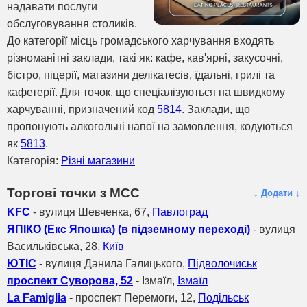
надавати послуги
обслуговування столиків.
До категорії місць громадського харчування входять
різноманітні заклади, такі як: кафе, кав'ярні, закусочні,
бістро, піцерії, магазини делікатесів, їдальні, грилі та
кафетерії. Для точок, що спеціалізуються на швидкому
харчуванні, призначений код
5814
. Заклади, що
пропонують алкогольні напої на замовлення, кодуються
як
5813
.
Категорія:
Різні магазини
Торгові точки з МСС
↓ Додати ↓
KFC
- вулиця Шевченка, 67,
Павлоград
ЯПІКО (Екс Япошка) (в підземному переході)
- вулиця
Васильківська, 28,
Київ
ЮТІС
- вулиця Данила Галицького,
Підволочиськ
проспект Суворова, 52
- Ізмаїл,
Ізмаїл
La Famiglia
- проспект Перемоги, 12,
Подільськ