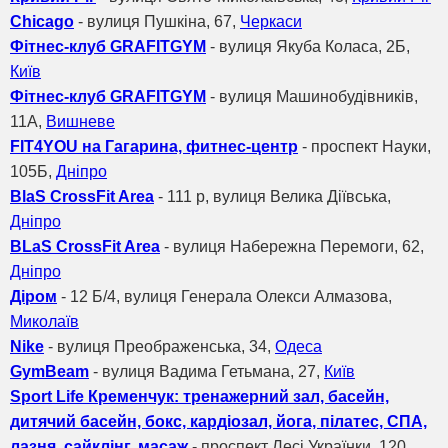
Chicago
- вулиця Пушкіна, 67,
Черкаси
Фітнес-клуб GRAFITGYM
- вулиця Якуба Коласа, 2Б,
Київ
Фітнес-клуб GRAFITGYM
- вулиця Машинобудівників,
11А,
Вишневе
FIT4YOU на Гагарина, фитнес-центр
- проспект Науки,
105Б,
Дніпро
BlaS CrossFit Area
- 111 р, вулиця Велика Діївська,
Дніпро
BLaS CrossFit Area
- вулиця Набережна Перемоги, 62,
Дніпро
Діром
- 12 Б/4, вулиця Генерала Олекси Алмазова,
Миколаїв
Nike
- вулиця Преображенська, 34,
Одеса
GymBeam
- вулиця Вадима Гетьмана, 27,
Київ
Sport Life Кременчук: тренажерний зал, басейн,
дитячий басейн, бокс, кардіозал, йога, пілатес, СПА,
лазня, сайклінг, масаж
- проспект Лесі Українки, 120,