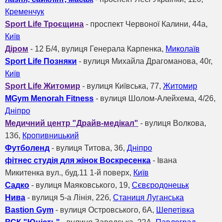
Кременчук
Sport Life Троєщина
- проспект Червоної Калини, 44a,
Київ
Діром
- 12 Б/4, вулиця Генерала Карпенка,
Миколаїв
Sport Life Позняки
- вулиця Михайла Драгоманова, 40г,
Київ
Sport Life Житомир
- вулиця Київська, 77,
Житомир
MGym Menorah Fitness
- вулиця Шолом-Алейхема, 4/26,
Дніпро
Медичний центр "Драйв-медікал"
- вулиця Волкова,
13б,
Кропивницький
Футболенд
- вулиця Титова, 36,
Дніпро
фітнес студія для жінок Воскресенка
- Івана
Микитенка вул., буд.11 1-й поверх,
Київ
Садко
- вулиця Маяковського, 19,
Сєвєродонецьк
Нива
- вулиця 5-а Лінія, 22б,
Станиця Луганська
Bastion Gym
- вулиця Островського, 6А,
Шепетівка