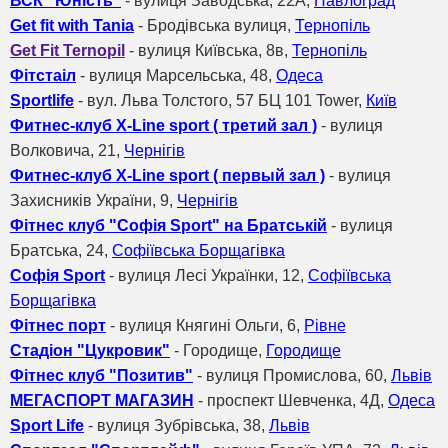
ВСК "Юність"
- вулиця Заводська, 22А,
Павлоград
Get fit with Tania
- Бродівська вулиця,
Тернопіль
Get Fit Ternopil
- вулиця Київська, 8в,
Тернопіль
Фітстаіл
- вулиця Марсельська, 48,
Одеса
Sportlife
- вул. Льва Толстого, 57 БЦ 101 Tower,
Київ
Фитнес-клуб X-Line sport ( третий зал )
- вулиця
Волковича, 21,
Чернігів
Фитнес-клуб X-Line sport ( первый зал )
- вулиця
Захисників України, 9,
Чернігів
Фітнес клуб "Софія Sport" на Братській
- вулиця
Братська, 24,
Софіївська Борщагівка
Софія Sport
- вулиця Лесі Українки, 12,
Софіївська
Борщагівка
Фітнес порт
- вулиця Княгині Ольги, 6,
Рівне
Стадіон "Цукровик"
- Городище,
Городище
Фітнес клуб "Позитив"
- вулиця Промислова, 60,
Львів
МЕГАСПОРТ МАГАЗИН
- проспект Шевченка, 4Д,
Одеса
Sport Life
- вулиця Зубрівська, 38,
Львів