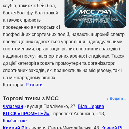
клубів, таких як бейсбол,
баскетбол, футбол і хокей,
а також сприяють
проведенню аматорських і
професійних спортивних подій, надають широкий спектр
послуг. До них відносяться управління індивідуальними
спортсменами, організація різних спортивних заходів і
надання послуг на спортивних аренах і стадіонах. Також
до цієї категорії входять промоутери та організатори
спортивних заходів, які працюють як на місцевому, так і
на міжнародному рівнях.
Категорія:
Розваги
Торгові точки з МСС
↓ Додати ↓
Флагман
- вулиця Павліченко, 27,
Біла Церква
КП СК «ПРОМЕТЕЙ»
- проспект Аношкіна, 113,
Кам’янське
Кривий Ріг
- вулиця Свято-Миколаївська, 43,
Кривий Ріг