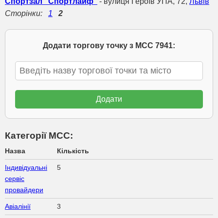
Спортзал "Спортлайф"
- вулиця Героїв УПА, 72,
Львів
Сторінки:
1
2
Додати торгову точку з МСС 7941:
Категорії МСС:
Назва
Кількість
Індивідуальні
5
сервіс
провайдери
Авіалінії
3