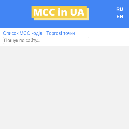
RU
EN
Список MCC кодів
Торгові точки