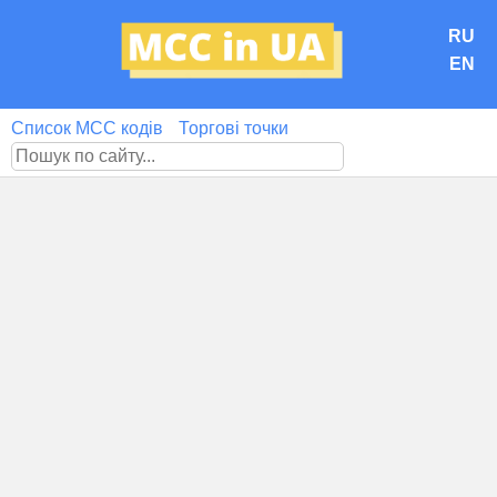
RU
EN
Список MCC кодів
Торгові точки