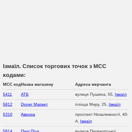
Ізмаїл. Список торгових точок з МСС
кодами:
MCC код
Назва магазину
Адреса мерчанта
5411
АТБ
вулиця Пушкіна, 55,
Ізмаїл
5812
Doner Маркет
площа Миру, 25,
Ізмаїл
5310
Аврора
проспект Незалежності, 40-
А,
Ізмаїл
5814
Пані Піца
вулиця Перекопської