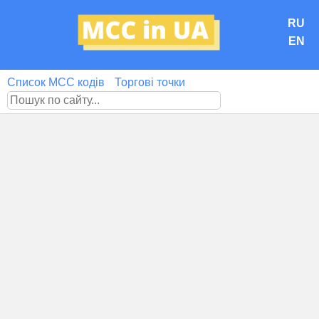
RU
EN
Список MCC кодів
Торгові точки