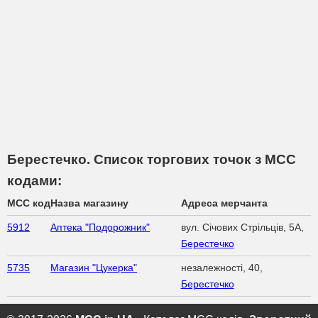
Берестечко. Список торгових точок з МСС
кодами:
MCC код
Назва магазину
Адреса мерчанта
5912
Аптека "Подорожник"
вул. Січових Стрільців, 5А,
Берестечко
5735
Магазин "Цукерка"
незалежності, 40,
Берестечко