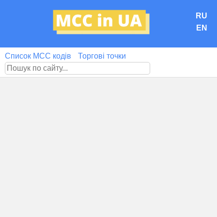
RU
EN
Список MCC кодів
Торгові точки