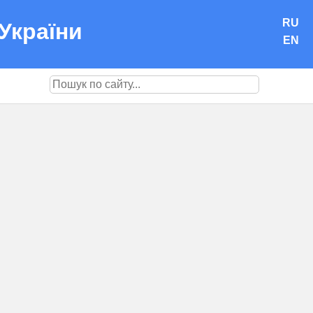
RU
України
EN