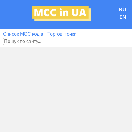
RU
EN
Список MCC кодів
Торгові точки