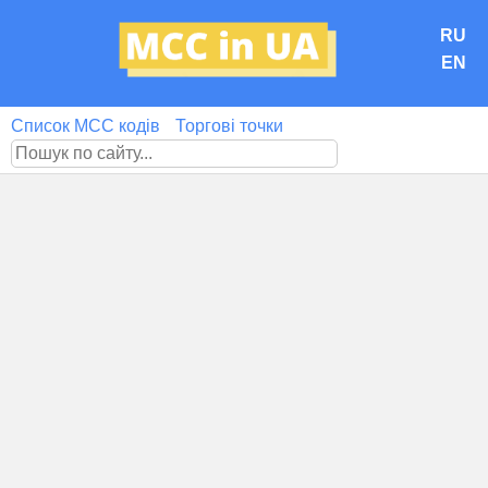
RU
EN
Список MCC кодів
Торгові точки