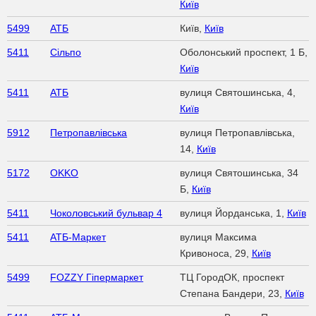
Київ
5499
АТБ
Київ,
Київ
5411
Сільпо
Оболонський проспект, 1 Б,
Київ
5411
АТБ
вулиця Святошинська, 4,
Київ
5912
Петропавлівська
вулиця Петропавлівська,
14,
Київ
5172
OKKO
вулиця Святошинська, 34
Б,
Київ
5411
Чоколовський бульвар 4
вулиця Йорданська, 1,
Київ
5411
АТБ-Маркет
вулиця Максима
Кривоноса, 29,
Київ
5499
FOZZY Гіпермаркет
TЦ ГородОК, проспект
Степана Бандери, 23,
Київ