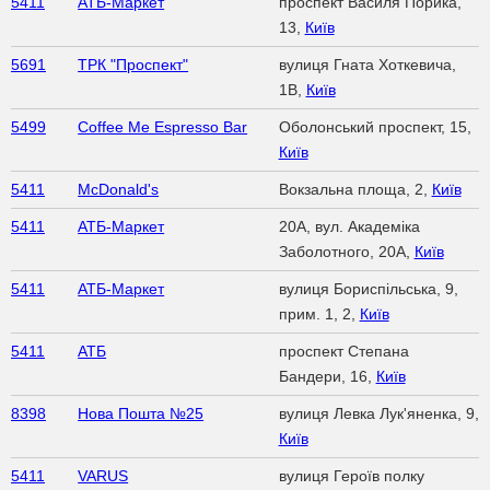
5411
АТБ-Маркет
проспект Василя Порика,
13,
Київ
5691
ТРК "Проспект"
вулиця Гната Хоткевича,
1В,
Київ
5499
Coffee Me Espresso Bar
Оболонський проспект, 15,
Київ
5411
McDonald's
Вокзальна площа, 2,
Київ
5411
АТБ-Маркет
20A, вул. Академіка
Заболотного, 20А,
Київ
5411
АТБ-Маркет
вулиця Бориспільська, 9,
прим. 1, 2,
Київ
5411
АТБ
проспект Степана
Бандери, 16,
Київ
8398
Нова Пошта №25
вулиця Левка Лук'яненка, 9,
Київ
5411
VARUS
вулиця Героїв полку