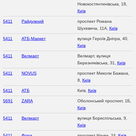
Новокостянтинівська, 18,
Київ
5411
Райдужний
проспект Романа
Шухевича, 11А,
Київ
5411
АТБ-Маркет
вулиця Героїв Дніпра, 40,
Київ
5411
Велмарт
Велмарт, вулиця
Березняківська, 31,
Київ
5411
NOVUS
проспект Миколи Бажана,
8,
Київ
5411
АТБ
Київ,
Київ
5691
ZARA
Оболонський проспект, 1Б,
Київ
5411
Велмарт
вулиця Бориспільська, 9,
Київ
5411
Фора
проспект Науки, 24,
Київ