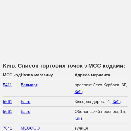
Київ. Список торгових точок з МСС кодами:
MCC код
Назва магазину
Адреса мерчанта
5411
Велмарт
проспект Леся Курбаса, 6Г,
Київ
5661
Estro
Кільцева дорога, 1,
Київ
5661
Estro
Оболонський проспект, 1Б,
Київ
7841
MEGOGO
вулиця