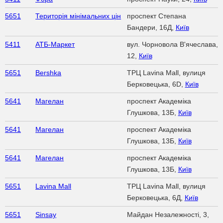
5651
Територія мінімальних цін
проспект Степана
Бандери, 16Д,
Київ
5411
АТБ-Маркет
вул. Чорновола В'ячеслава,
12,
Київ
5651
Bershka
ТРЦ Lavina Mall, вулиця
Берковецька, 6D,
Київ
5641
Магелан
проспект Академіка
Глушкова, 13Б,
Київ
5641
Магелан
проспект Академіка
Глушкова, 13Б,
Київ
5641
Магелан
проспект Академіка
Глушкова, 13Б,
Київ
5651
Lavina Mall
ТРЦ Lavina Mall, вулиця
Берковецька, 6Д,
Київ
5651
Sinsay
Майдан Незалежності, 3,