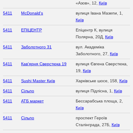
«Азов», 12,
Київ
5411
McDonald's
вулиця Івана Мазепи, 1,
Київ
5411
ЕПІЦЕНТР
Eпіцентр К, вулиця
Полярна, 20Д,
Київ
5411
Заболотного 31
вул. Академіка
Заболотного, 27,
Київ
5411
Кав'ярня Сверстюка 19
вулиця Євгена Сверстюка,
19,
Київ
5411
Sushi Master Київ
Харківське шосе, 158,
Київ
5411
Сільпо
вулиця Підлісна, 1,
Київ
5411
АТБ маркет
Бессарабська площа, 2,
Київ
5411
Сільпо
проспект Героїв
Сталінграда, 27Б,
Київ