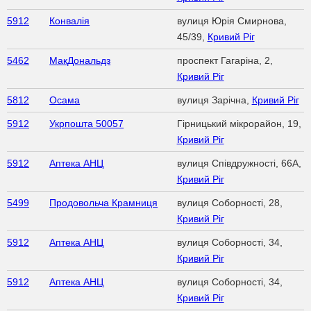
5912
Конвалія
вулиця Юрія Смирнова,
45/39,
Кривий Ріг
5462
МакДональдз
проспект Гагаріна, 2,
Кривий Ріг
5812
Осама
вулиця Зарічна,
Кривий Ріг
5912
Укрпошта 50057
Гірницький мікрорайон, 19,
Кривий Ріг
5912
Аптека АНЦ
вулиця Співдружності, 66А,
Кривий Ріг
5499
Продовольча Крамниця
вулиця Соборності, 28,
Кривий Ріг
5912
Аптека АНЦ
вулиця Соборності, 34,
Кривий Ріг
5912
Аптека АНЦ
вулиця Соборності, 34,
Кривий Ріг