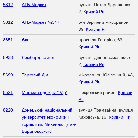
5812
АТБ-Маркет
вулиця Петра Дорошенка,
2,
Кривий Ріг
5812
АТБ-Маркет №347
5-й Зарічний мікрорайон,
39,
Кривий Ріг
8351
Єва
проспект Гагаріна, 63,
Кривий Ріг
5933
Ломбард Комод
вулиця Дніпровське шосе,
2,
Кривий Ріг
5699
Торговий Дім
мікрорайон Ювілейний, 4А,
Кривий Ріг
5621
Магазин одежды " Vip"
Покровский район,
Кривий
Ріг
8220
Донецький національний
вулиця Трамвайна, вулиця
університет економіки і
Каховська, 16,
Кривий Ріг
торгівлі ім. Михайла Туган-
Барановського