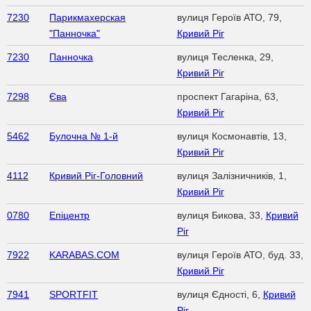
7230
Парикмахерская
вулиця Героїв АТО, 79,
"Панночка"
Кривий Ріг
7230
Панночка
вулиця Тесленка, 29,
Кривий Ріг
7298
Єва
проспект Гагаріна, 63,
Кривий Ріг
5462
Булочна № 1-й
вулиця Космонавтів, 13,
Кривий Ріг
4112
Кривий Ріг-Головний
вулиця Залізничників, 1,
Кривий Ріг
0780
Епіцентр
вулиця Бикова, 33,
Кривий
Ріг
7922
KARABAS.COM
вулиця Героїв АТО, буд. 33,
Кривий Ріг
7941
SPORTFIT
вулиця Єдності, 6,
Кривий
Ріг