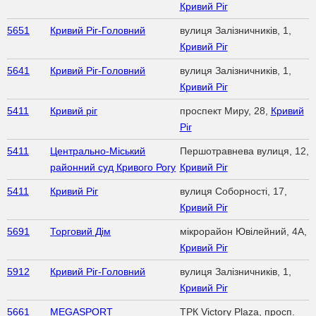
Кривий Ріг
5651
Кривий Ріг-Головний
вулиця Залізничників, 1,
Кривий Ріг
5641
Кривий Ріг-Головний
вулиця Залізничників, 1,
Кривий Ріг
5411
Кривий ріг
проспект Миру, 28,
Кривий
Ріг
5411
Центрально-Міський
Першотравнева вулиця, 12,
районний суд Кривого Рогу
Кривий Ріг
5411
Кривий Ріг
вулиця Соборності, 17,
Кривий Ріг
5691
Торговий Дім
мікрорайон Ювілейний, 4А,
Кривий Ріг
5912
Кривий Ріг-Головний
вулиця Залізничників, 1,
Кривий Ріг
5661
MEGASPORT
ТРК Victory Plaza, просп.