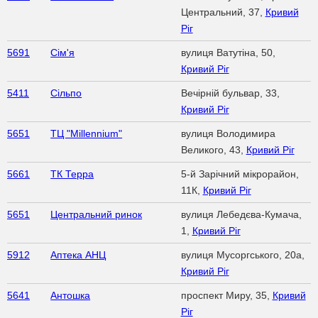
Центральний, 37,
Кривий
Ріг
5691
Сім'я
вулиця Ватутіна, 50,
Кривий Ріг
5411
Сільпо
Вечірній бульвар, 33,
Кривий Ріг
5651
ТЦ "Millennium"
вулиця Володимира
Великого, 43,
Кривий Ріг
5661
ТК Терра
5-й Зарічний мікрорайон,
11К,
Кривий Ріг
5651
Центральний ринок
вулиця Лебедєва-Кумача,
1,
Кривий Ріг
5912
Аптека АНЦ
вулиця Мусоргського, 20а,
Кривий Ріг
5641
Антошка
проспект Миру, 35,
Кривий
Ріг