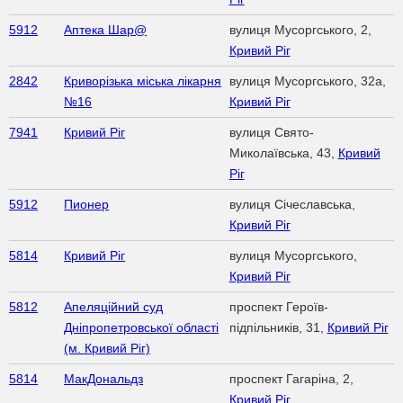
5912
Аптека Шар@
вулиця Мусоргського, 2,
Кривий Ріг
2842
Криворізька міська лікарня
вулиця Мусоргського, 32а,
№16
Кривий Ріг
7941
Кривий Ріг
вулиця Свято-
Миколаївська, 43,
Кривий
Ріг
5912
Пионер
вулиця Січеславська,
Кривий Ріг
5814
Кривий Ріг
вулиця Мусоргського,
Кривий Ріг
5812
Апеляційний суд
проспект Героїв-
Дніпропетровської області
підпільників, 31,
Кривий Ріг
(м. Кривий Ріг)
5814
МакДональдз
проспект Гагаріна, 2,
Кривий Ріг