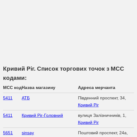
Кривий Ріг. Список торгових точок з МСС
кодами:
MCC код
Назва магазину
Адреса мерчанта
5411
АТБ
Південний проспект, 34,
Кривий Ріг
5411
Кривий Ріг-Головний
вулиця Залізничників, 1,
Кривий Ріг
5651
sinsay
Поштовий проспект, 24a,