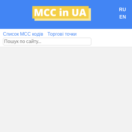
RU
EN
Список MCC кодів
Торгові точки