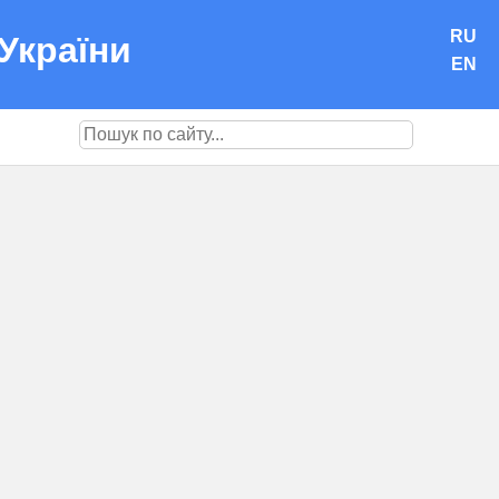
RU
України
EN