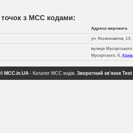
 точок з МСС кодами:
Адреса мерчанта
ул. Космонавтов, 13,
вулиця Мусоргського 
Мусоргского, 6,
Криво
26
MCC.in.UA
- Каталог MCC кодів.
Зворотний зв'язок
Test