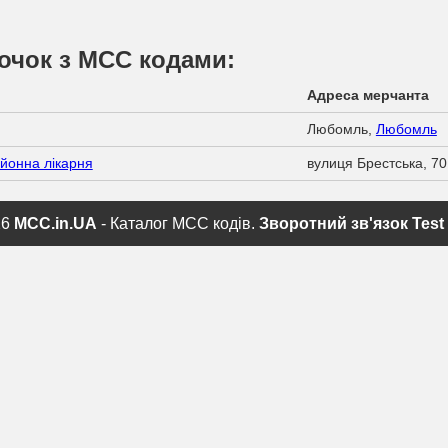
очок з МСС кодами:
Адреса мерчанта
Любомль,
Любомль
йонна лікарня
вулиця Брестська, 70
26
MCC.in.UA
- Каталог MCC кодів.
Зворотний зв'язок
Test