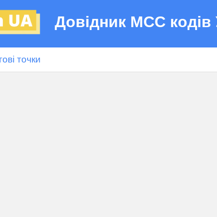
Довідник МСС кодів 
гові точки