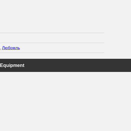
,
Любомль
 Equipment