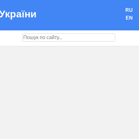
RU
України
EN