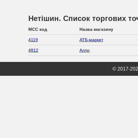
Нетішин. Список торгових то
MCC код
Назва магазину
4119
АТБ-маркет
4812
Алло
© 2017-20