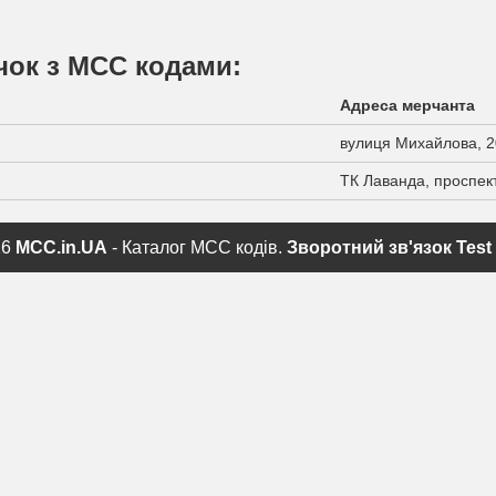
чок з МСС кодами:
Адреса мерчанта
вулиця Михайлова, 2
ТК Лаванда, проспек
26
MCC.in.UA
- Каталог MCC кодів.
Зворотний зв'язок
Test