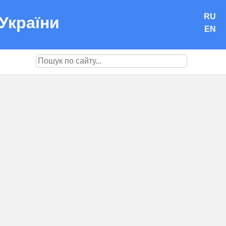
RU
України
EN