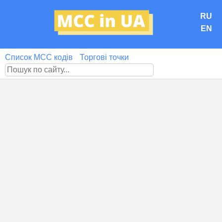
RU
EN
Список MCC кодів
Торгові точки