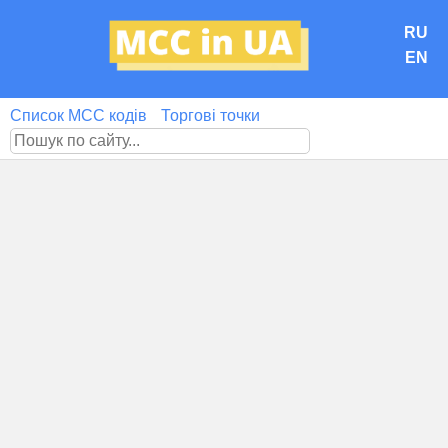
RU
EN
Список MCC кодів
Торгові точки