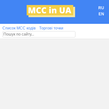
RU
EN
Список MCC кодів
Торгові точки