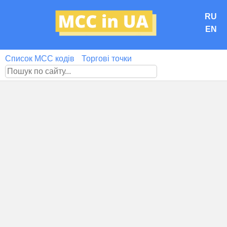
RU
EN
Список MCC кодів
Торгові точки