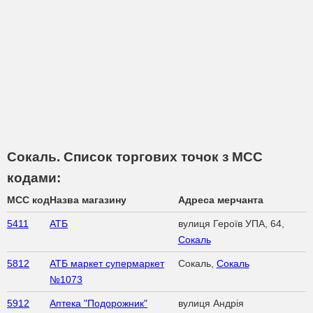
Сокаль. Список торгових точок з МСС
кодами:
MCC код
Назва магазину
Адреса мерчанта
5411
АТБ
вулиця Героїв УПА, 64,
Сокаль
5812
АТБ маркет супермаркет
Сокаль,
Сокаль
№1073
5912
Аптека "Подорожник"
вулиця Андрія