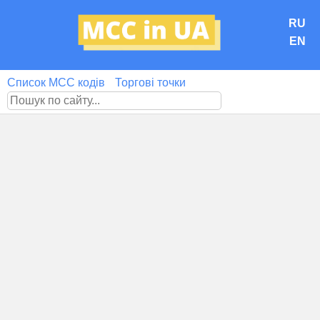
RU
EN
Список MCC кодів
Торгові точки