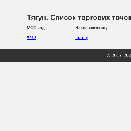
Тягун. Список торгових точо
MCC код
Назва магазину
5912
Іллінці
© 2017-20