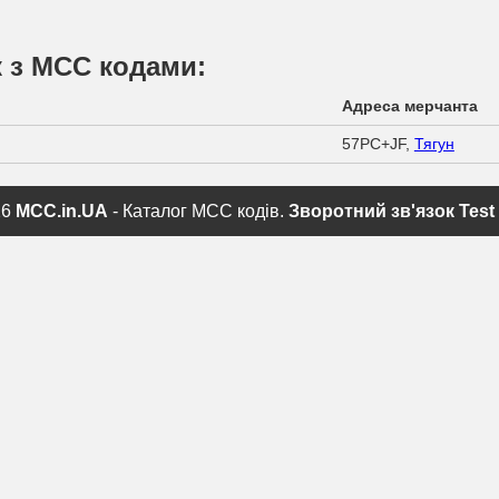
к з МСС кодами:
Адреса мерчанта
57PC+JF,
Тягун
26
MCC.in.UA
- Каталог MCC кодів.
Зворотний зв'язок
Test