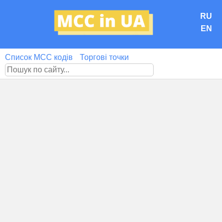
RU
EN
Список MCC кодів
Торгові точки