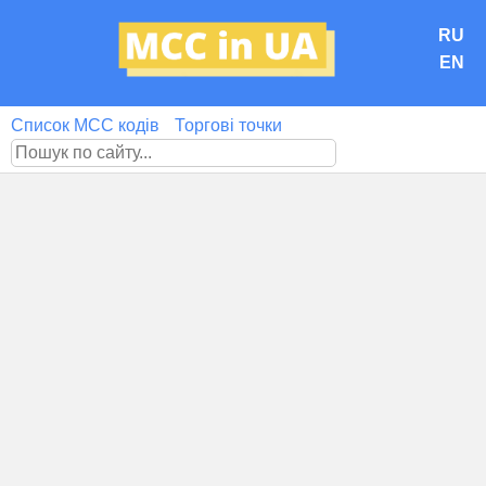
RU
EN
Список MCC кодів
Торгові точки