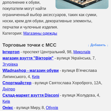
дополнение к обуви,
покупатели могут найти
ограниченный выбор аксессуаров, таких как сумки,
носки, крем для обуви, декоративные элементы,
перчатки и чулочные изделия.
Категория:
Магазины одежды
Торговые точки с МСС
↓ Добавить ↓
Інтертоп
- проспект Центральний, 98,
Миколаїв
магазин взуття "Вікторія"
- вулиця Українська, 7,
Згурівка
Wladnashop - магазин обуви
- вулиця В'ячеслава
Липинського, 4,
Київ
Спортмайстер
- вулиця Святослава Хороброго, 12А,
Дніпро
Склад-маркет взуття Disconi
- вулиця Жолудєва, 4,
Київ
Онікс
- вулиця Миру, 8,
Обухів