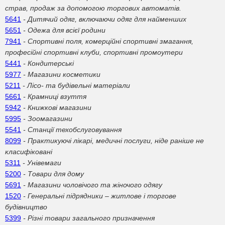
страв, продаж за допомогою торгових автоматів.
5641
- Дитячий одяг, включаючи одяг для найменших
5651
- Одежа для всієї родини
7941
- Спортивні поля, комерційні спортивні змагання,
професійні спортивні клуби, спортивні промоутери
5441
- Кондитерські
5977
- Магазини косметики
5211
- Лісо- та будівельні матеріали
5661
- Крамниці взуття
5942
- Книжкові магазини
5995
- Зоомагазини
5541
- Станції техобслуговування
8099
- Практикуючі лікарі, медичні послуги, ніде раніше не
класифіковані
5311
- Унівемаги
5200
- Товари для дому
5691
- Магазини чоловічого та жіночого одягу
1520
- Генеральні підрядники – житлове і торгове
будівництво
5399
- Різні товари загального призначення