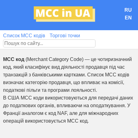
RU
EN
Список MCC кодів
Торгові точки
MCC код
(Merchant Category Code) — це чотиризначний
код, який класифікує вид діяльності продавця під час
транзакцій з банківськими картками. Список MCC кодів
визначає категорію продавця, що впливає на комісії,
податкові пільги та програми лояльності.
В США MCC коди використовуються для передачі даних
до податкових органів, впливаючи на оподаткування. У
Франції аналогом є код NAF, але для міжнародних
операцій використовується MCC код.