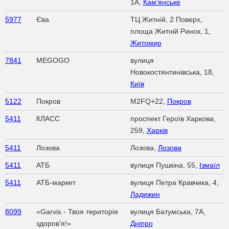
1А,
Кам’янське
5977
Єва
ТЦ Житній, 2 Поверх,
площа Житній Ринок, 1,
Житомир
7841
MEGOGO
вулиця
Новокостянтинівська, 18,
Київ
5122
Покров
M2FQ+22,
Покров
5411
КЛАСС
проспект Героїв Харкова,
259,
Харків
5411
Лозова
Лозова,
Лозова
5411
АТБ
вулиця Пушкіна, 55,
Ізмаїл
5411
АТБ-маркет
вулиця Петра Кравчика, 4,
Ладижин
8099
«Garvis - Твоя територія
вулиця Батумська, 7А,
здоров'я!»
Дніпро