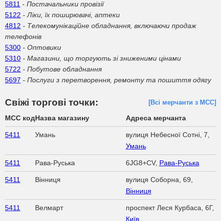
5811
- Постачальники провізії
5122
- Ліки, їх поширювачі, аптеки
4812
- Телекомунікаційне обладнання, включаючи продаж
телефонів
5300
- Оптовики
5310
- Магазини, що торгують зі зниженими цінами
5722
- Побутове обладнання
5697
- Послуги з перетворення, ремонту та пошиття одягу
Свіжі торгові точки:
[Всі мерчанти з МСС]
MCC код
Назва магазину
Адреса мерчанта
5411
Умань
вулиця Небесної Сотні, 7,
Умань
5411
Рава-Руська
6JG8+CV,
Рава-Руська
5411
Вінниця
вулиця Соборна, 69,
Вінниця
5411
Велмарт
проспект Леся Курбаса, 6Г,
Київ