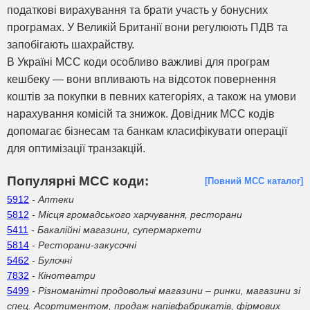
податкові вирахування та брати участь у бонусних
програмах. У Великій Британії вони регулюють ПДВ та
запобігають шахрайству.
В Україні MCC коди особливо важливі для програм
кешбеку — вони впливають на відсоток повернення
коштів за покупки в певних категоріях, а також на умови
нарахування комісій та знижок. Довідник MCC кодів
допомагає бізнесам та банкам класифікувати операції
для оптимізації транзакцій.
Популярні МСС коди:
[Повний МСС каталог]
5912
- Аптеки
5812
- Місця громадського харчування, ресторани
5411
- Бакалійні магазини, супермаркети
5814
- Ресторани-закусочні
5462
- Булочні
7832
- Кінотеатри
5499
- Різноманітні продовольчі магазини – ринки, магазини зі
спец. Асортиментом, продаж напівфабрикатів, фірмових