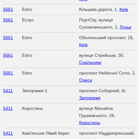
5661
Estro
Кільцева дорога, 1,
Київ
5661
Естро
ПортCity, вулиця
Сухомлинського, 1,
Луцьк
5661
Estro
Оболонський проспект, 1Б,
Київ
5661
Estro
вулиця Стрийська, 30,
Сокільники
5661
Estro
проспект Небесної Сотні, 2,
Одеса
5411
Запоріжжя-1
проспект Соборний, 6г,
Запоріжжя
5411
Коростень
вулиця Михайла
Грушевського, 26,
Коростень
5411
Кам'янське Лівий берег
проспект Наддніпрянський,