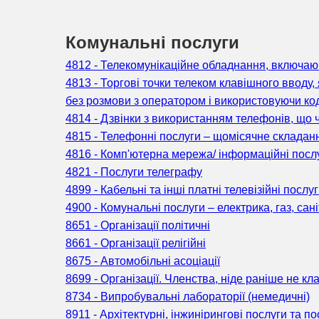
Комунальні послуги
4812 - Телекомунікаційне обладнання, включа
4813 - Торгові точки телеком клавішного вводу
без розмови з оператором і використовуючи ко
4814 - Дзвінки з використанням телефонів, що ч
4815 - Телефонні послуги – щомісячне складан
4816 - Комп'ютерна мережа/ інформаційні посл
4821 - Послуги телеграфу
4899 - Кабельні та інші платні телевізійні послу
4900 - Комунальні послуги – електрика, газ, сані
8651 - Організації політичні
8661 - Організації релігійні
8675 - Автомобільні асоціації
8699 - Організації. Членства, ніде раніше не кл
8734 - Випробувальні лабораторії (немедичні)
8911 - Архітектурні, інжинірингові послуги та п