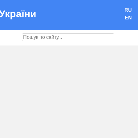
RU
України
EN