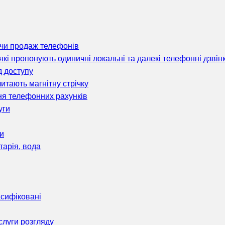
ючи продаж телефонів
, які пропонують одиничні локальні та далекі телефонні дзв
д доступу
итають магнітну стрічку
ня телефонних рахунків
уги
ги
тарія, вода
асифіковані
ослуги розгляду