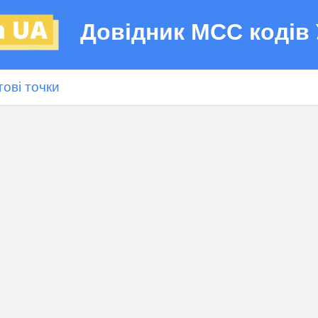
Довідник МСС кодів 
гові точки