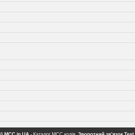
26
MCC.in.UA
- Каталог MCC кодів.
Зворотний зв'язок
Test