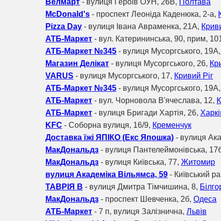
Велмарт
- вулиця Героїв ОУН, 26В,
Полтава
McDonald's
- проспект Леоніда Каденюка, 2-а,
Pizza Day
- вулиця Івана Авраменка, 21А,
Криви
АТБ-Маркет
- вул. Катерининська, 90, прим, 10
АТБ-Маркет №345
- вулиця Мусоргського, 19А
Магазин Делікат
- вулиця Мусоргського, 26,
Кр
VARUS
- вулиця Мусоргського, 17,
Кривий Ріг
АТБ-Маркет №345
- вулиця Мусоргського, 19А
АТБ-Маркет
- вул. Чорновола В'ячеслава, 12,
К
АТБ-Маркет
- вулиця Бригади Хартія, 26,
Харкі
KFC
- Соборна вулиця, 16/9,
Кременчук
Доставка їжі ЯПІКО (Екс Япошка)
- вулиця Ака
МакДональдз
- вулиця Пантелеймонівська, 17
МакДональдз
- вулиця Київська, 77,
Житомир
вулиця Академіка Вільямса, 59
- Київський р
ТАВРІЯ В
- вулиця Дмитра Тімчишина, 8,
Білго
МакДональдз
- проспект Шевченка, 2б,
Одеса
АТБ-Маркет
- 7 п, вулиця Залізнична,
Львів