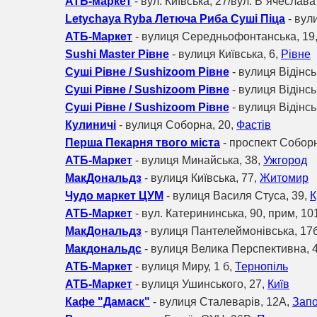
АТБ-маркет
- вул. Київська, 27/вул. В`ячеслава
Letychaya Ryba Летюча Риба Суші Піца
- вул
АТБ-Маркет
- вулиця Середньофонтанська, 19
Sushi Master Рівне
- вулиця Київська, 6,
Рівне
Суші Рівне / Sushizoom Рівне
- вулиця Відінсь
Суші Рівне / Sushizoom Рівне
- вулиця Відінсь
Суші Рівне / Sushizoom Рівне
- вулиця Відінсь
Кулиничі
- вулиця Соборна, 20,
Фастів
Перша Пекарня твого міста
- проспект Собор
АТБ-Маркет
- вулиця Минайська, 38,
Ужгород
МакДональдз
- вулиця Київська, 77,
Житомир
Чудо маркет ЦУМ
- вулиця Василя Стуса, 39,
К
АТБ-Маркет
- вул. Катерининська, 90, прим, 10
МакДональдз
- вулиця Пантелеймонівська, 17
Макдональдс
- вулиця Велика Перспективна, 4
АТБ-Маркет
- вулиця Миру, 1 б,
Тернопіль
АТБ-Маркет
- вулиця Ушинського, 27,
Київ
Кафе "Дамаск"
- вулиця Сталеварів, 12А,
Зап