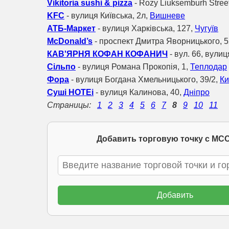
Vikitoria sushi & pizza
- Rozy Liuksemburh Street
KFC
- вулиця Київська, 2л,
Вишневе
АТБ-Маркет
- вулиця Харківська, 127,
Чугуїв
McDonald’s
- проспект Дмитра Яворницького, 5
КАВ'ЯРНЯ КОФАН КОФАНИЧ
- вул. 66, вули
Сільпо
- вулиця Романа Прокопія, 1,
Теплодар
Фора
- вулиця Богдана Хмельницького, 39/2,
Ки
Суші HOTEi
- вулиця Калинова, 40,
Дніпро
Страницы:
1
2
3
4
5
6
7
8
9
10
11
Добавить торговую точку с МСС