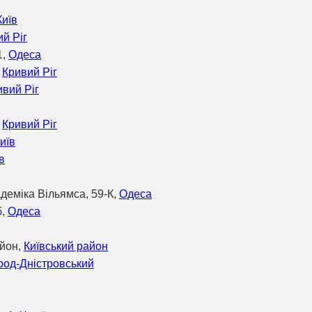
Київ
й Ріг
1,
Одеса
,
Кривий Ріг
ивий Ріг
,
Кривий Ріг
иїв
в
деміка Вільямса, 59-К,
Одеса
б,
Одеса
айон,
Київський район
род-Дністровський