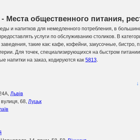
 - Места общественного питания, ре
еды и напитков для немедленного потребления, в большин
предоставлять услуги по обслуживанию столиков. В катего
аведения, такие как: кафе, кофейни, закусочные, бистро, 
терии. Для точек, специализирующихся на быстром питании
е напитки на заказ, кодируются как
5813
.
↓
24А,
Львів
 вулиця, 68,
Луцьк
лаїв
й