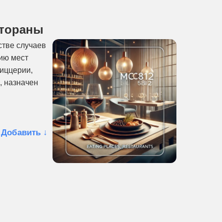
стораны
стве случаев
рию мест
пиццерии,
, назначен
 Добавить ↓