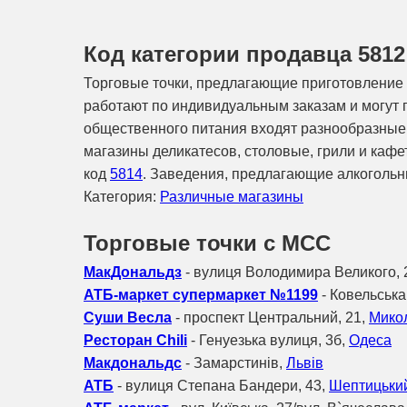
Код категории продавца 5812
Торговые точки, предлагающие приготовление 
работают по индивидуальным заказам и могут 
общественного питания входят разнообразные з
магазины деликатесов, столовые, грили и кафе
код
5814
. Заведения, предлагающие алкогольны
Категория:
Различные магазины
Торговые точки с МСС
МакДональдз
- вулиця Володимира Великого, 
АТБ-маркет супермаркет №1199
- Ковельська
Суши Весла
- проспект Центральний, 21,
Мико
Ресторан Chili
- Генуезька вулиця, 3б,
Одеса
Макдональдс
- Замарстинів,
Львів
АТБ
- вулиця Степана Бандери, 43,
Шептицьки