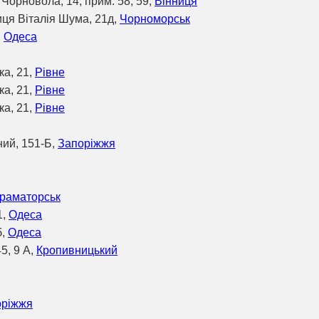
 Чорновола, 14, прим. 58, 59,
Вінниця
иця Віталія Шума, 21д,
Чорноморськ
,
Одеса
ка, 21,
Рівне
ка, 21,
Рівне
ка, 21,
Рівне
ний, 151-Б,
Запоріжжя
раматорськ
1,
Одеса
б,
Одеса
5, 9 А,
Кропивницький
оріжжя