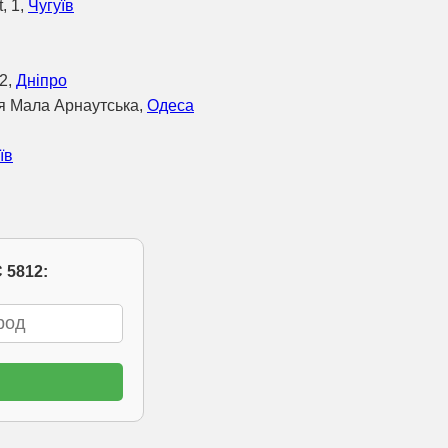
, 1,
Чугуїв
2,
Дніпро
ця Мала Арнаутська,
Одеса
їв
 5812: