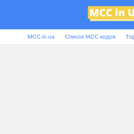
MCC.in.ua
Список MCC кодов
То