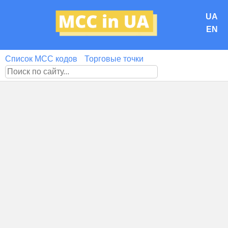
UA
EN
Список MCC кодов
Торговые точки